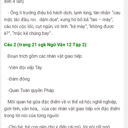
đến 4 lần).
- Ông lí trưởng điệu bộ hách dịch, lạnh lùng, tàn nhẫn: “cau
mặt, lắc đầu, roi... dậm dọa”; xưng hô bỗ bã “tao – mày”,
câu nói cộc lốc, cụt ngủn, vô tình: “kệ mày”, “không được
à?”, “mặc kệ chúng bay”...
Câu 2 (trang 21 sgk Ngữ Văn 12 Tập 2):
Đoạn trích gồm các nhân vật giao tiếp:
-Viên đội xếp Tây.
-Đám đông.
-Quan Toàn quyền Pháp.
Mối quan hệ gữa đặc điểm về vị thế xã hội, nghề nghiệp,
giới tính, văn hóa,... của các nhân vật giao tiếp với đặc điểm
trong lời nói của từng người.
-Chú bé: trẻ con nên chú ý đến cái mũ, lời nói rất ngộ