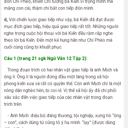
đón Chí Phèo, khiến Chí tưởng bá Kiến vì trọng mình mà
mắng con cái, thậm chí bắt con tiếp đón mình.
d,
Với chiến lược giao tiếp như vậy, bá Kiến đã đạt được
mục đích giao tiếp, hiệu quả giao tiếp rất tốt. Những người
nghe trong cuộc hội thoại với bá Kiến đều răm rắp nghe
theo lời bá Kiến. Đến một kẻ hung hãn như Chí Phèo mà
cuối cùng cũng bị khuất phục.
Câu 1 (trang 21 sgk Ngữ Văn 12 Tập 2):
Trong đoạn trích có hai nhân vật giao tiếp là anh Mịch và
ông lí. Ông lí là người đứng đầu một làng trong xã hội
phong kiến xưa và rất có quyền thế. Còn anh Mịch chỉ là một
nông dân nghèo hèn, bị coi rẻ. Vị thế xã hội ấy đã chi phối
sâu sắc đến việc giao tiếp của các nhân vật trong đoạn
trích trên.
- Anh Mịch: điệu bộ đáng thương, tội nghiệp, xưng hô “ông
– con”, cách dùng từ cũng tỏ ý hạ mình: “lạy” (được dùng