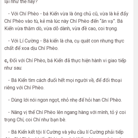
lại như thế này?
- Với Chí Phèo - bá Kiến vừa là ông chủ cũ, vừa là kẻ đẩy
Chí Phèo vào tù, kẻ mà lúc này Chí Phèo đến “ăn vạ”. Bá
Kiến vừa thăm dò, vừa dỗ dành, vừa đề cao, coi trọng.
- Với Lí Cường - Bá kiến là cha, cụ quát con nhưng thực
chất để xoa dịu Chí Phèo.
c,
Đối với Chí Phèo, bá Kiến đã thực hiện hành vi giao tiếp
như sau:
- Bá Kiến tìm cách đuổi hết mọi người về, để đối thoại
riêng với Chí Phèo.
- Dùng lới nói ngon ngọt, nhỏ nhẹ để hỏi han Chí Phèo.
- Nâng vị thế Chí Phèo lên ngang hàng với mình, tỏ ý coi
trọng Chí, coi Chí như bạn bè.
- Bá Kiến kết tội lí Cường và yêu cầu lí Cường phải tiếp