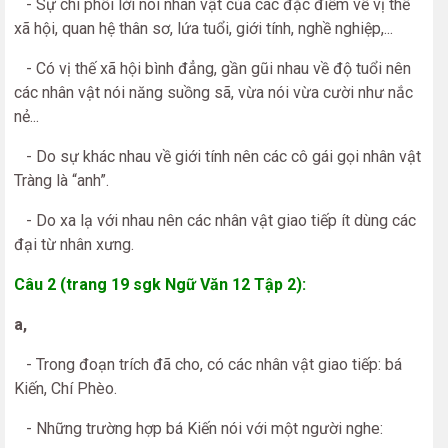
- Sự chi phối lời nói nhân vật của các đặc điểm về vị thế
xã hội, quan hệ thân sơ, lứa tuổi, giới tính, nghề nghiệp,...
- Có vị thế xã hội bình đẳng, gần gũi nhau về độ tuổi nên
các nhân vật nói năng suồng sã, vừa nói vừa cười như nắc
nẻ...
- Do sự khác nhau về giới tính nên các cô gái gọi nhân vật
Tràng là “anh”.
- Do xa lạ với nhau nên các nhân vật giao tiếp ít dùng các
đại từ nhân xưng.
Câu 2 (trang 19 sgk Ngữ Văn 12 Tập 2):
a,
- Trong đoạn trích đã cho, có các nhân vật giao tiếp: bá
Kiến, Chí Phèo.
- Những trường hợp bá Kiến nói với một người nghe: