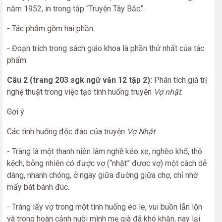
năm 1952, in trong tập “Truyện Tây Bắc”.
- Tác phẩm gồm hai phần.
- Đoạn trích trong sách giáo khoa là phần thứ nhất của tác
phẩm.
Câu 2 (trang 203 sgk ngữ văn 12 tập 2):
Phân tích giá trị
nghệ thuật trong việc tạo tình huống truyện
Vợ nhặt.
Gợi ý
Các tình huống độc đáo của truyện
Vợ Nhặt
- Tràng là một thanh niên làm nghề kéo xe, nghèo khổ, thô
kệch, bỗng nhiên có được vợ (“nhặt” được vợ) một cách dễ
dàng, nhanh chóng, ở ngay giữa đường giữa chợ, chỉ nhờ
mấy bát bánh đúc.
- Tràng lấy vợ trong một tình huống éo le, vui buồn lẫn lộn
và trong hoàn cảnh nuôi mình mẹ già đã khó khăn, nay lại