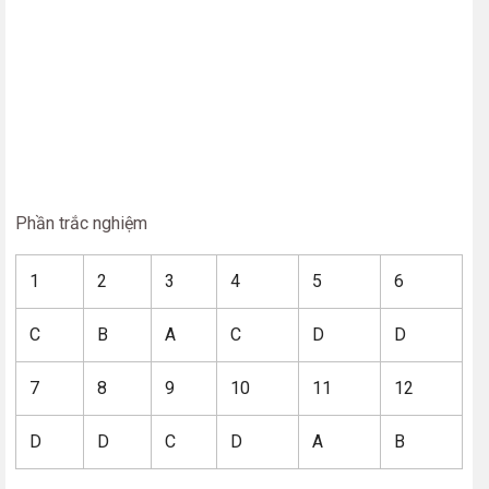
Phần trắc nghiệm
1
2
3
4
5
6
C
B
A
C
D
D
7
8
9
10
11
12
D
D
C
D
A
B