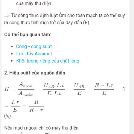
của máy thu điện.
⇒
⇒
Từ công thức định luật Ôm cho toàn mạch ta có thể suy
ra công thức tính điện trở của dây dẫn (R).
Có thể bạn quan tâm:
Công - công suất
Lực đẩy Acsimet
Khối lượng riêng của chất lỏng
2. Hiệu suất của nguồn điện
H
=
A
n
g
o
à
i
A
n
g
u
ồ
n
=
U
A
B
.
I
.
t
E
.
I
.
t
=
U
A
B
E
=
E
−
I
.
r
E
=
1
−
I
.
r
E
=
A
.
.
−
.
U
I
t
U
E
I
r
à
n
g
o
i
A
B
A
B
=
=
=
=
=
1
H
.
.
A
E
E
E
I
t
ồ
n
g
u
n
.
I
r
R
−
=
+
R
r
E
(%).
Nếu mạch ngoài chỉ có máy thu điện:
H
=
A
n
g
o
à
i
A
n
g
u
ồ
n
=
E
′
E
′