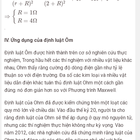
2
2
(
+
)
(
2
+
)
r
R
R
=
1
Ω
{
R
⇒
=
4
Ω
R
.
IV. Ứng dụng của định luật Ôm
Định luật Ôm được hình thành trên cơ sở nghiên cứu thực
nghiệm, Trong hầu hết các thí nghiệm với nhiều vật liệu khác
nhau, Ohm thấy rằng cường độ dòng điện gần như tỷ lệ
thuận so với điện trường. Đa số các kim loại và nhiều vật
liệu dẫn điện khác tuân thủ định luật Ohm một cách gần
đúng. nó đơn giản hơn so với Phương trình Maxwell.
Định luật của Ohm đã được kiểm chứng trên một loạt các
quy mô lớn về chiều dài. Vào đầu thế kỷ 20, người ta cho
rằng định luật của Ohm sẽ thể áp dụng ở quy mô nguyên tử,
nhưng các thí nghiệm thực hiện không như kỳ vọng. Vào
năm 2012, các nhà nghiên cứu đã chứng minh rằng luật của