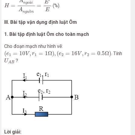
A
E
à
n
g
o
i
=
=
(%).
H
A
E
ồ
n
g
u
n
III. Bài tập vận dụng định luật Ôm
1. Bài tập định luật Ôm cho toàn mạch
Cho đoạn mạch như hình vẽ:
(
e
1
=
10
V
,
r
1
=
1
Ω
)
,
(
e
2
=
16
V
,
r
2
=
0.5
Ω
)
(
=
10
,
=
1
Ω
)
,
(
=
16
,
=
0.5
Ω
)
. Tính
e
V
r
e
V
r
1
1
2
2
U
A
B
?
U
A
B
Lời giải: