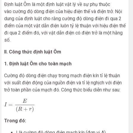
Định luật Ôm là một định luật vật lý về sự phụ thuộc
vào cường độ dòng điện của hiệu điện thế và điện trở. Nội
dung của định luật cho rằng cường độ dòng điện đi qua 2
điểm của một vật dẫn điện luôn tỷ lệ thuận với hiệu điện thế
đi qua 2 điểm đó, với vật dẫn điện có điện trở là một hằng
số.
II. Công thức định luật Ôm
1. Định luật Ôm cho toàn mạch
Cường độ dòng điện chạy trong mạch điện kín tỉ lệ thuận
với suất điện động của nguồn điện và tỉ lệ nghịch với điện
trở toàn phần của mạch đó. Công thức biểu diễn như sau:
I
=
E
(
R
+
r
)
E
=
I
(
+
)
R
r
Trong đó:
I là cường độ dòng điện mạch kín (đơn vị A)