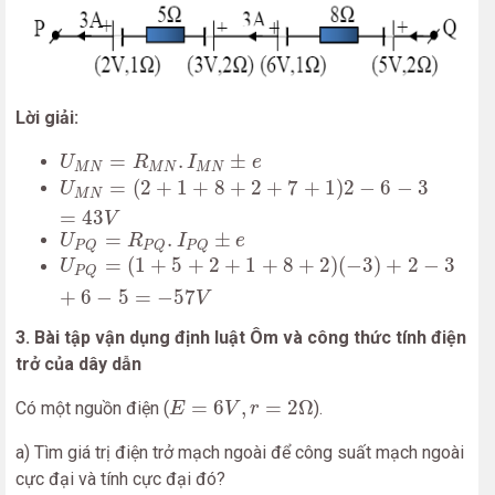
Lời giải:
U
M
N
=
R
M
N
.
I
M
N
±
e
=
.
±
U
R
I
e
M
N
M
N
M
N
U
M
N
=
(
2
+
1
+
8
+
2
+
7
+
1
)
2
−
6
−
3
=
43
V
=
(
2
+
1
+
8
+
2
+
7
+
1
)
2
−
6
−
3
U
M
N
=
43
V
U
P
Q
=
R
P
Q
.
I
P
Q
±
e
=
.
±
U
R
I
e
P
Q
P
Q
P
Q
U
P
Q
=
(
1
+
5
+
2
+
1
+
8
+
2
)
(
−
3
)
+
2
−
3
+
6
−
5
=
−
57
V
=
(
1
+
5
+
2
+
1
+
8
+
2
)
(
−
3
)
+
2
−
3
U
P
Q
+
6
−
5
=
−
57
V
3. Bài tập vận dụng định luật Ôm và công thức tính điện
trở của dây dẫn
E
=
6
V
,
r
=
2
Ω
=
6
,
=
2
Ω
Có một nguồn điện (
).
E
V
r
a) Tìm giá trị điện trở mạch ngoài để công suất mạch ngoài
cực đại và tính cực đại đó?