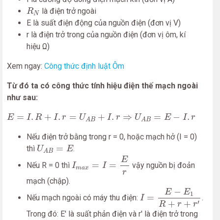
R
N
là điện trở ngoài
R
N
E là suất điện động của nguồn điện (đơn vị V)
r là điện trở trong của nguồn điện (đơn vị ôm, kí
hiệu Ω)
Xem ngay:
Công thức định luật Ôm
Từ đó ta có công thức tính hiệu điện thế mạch ngoài
như sau:
E
=
I
.
R
+
I
.
r
=
U
A
B
+
I
.
r
⇒
U
A
B
=
E
−
I
.
r
=
.
+
.
=
+
.
⇒
=
−
.
E
I
R
I
r
U
I
r
U
E
I
r
A
B
A
B
Nếu điện trở bằng trong r = 0, hoặc mạch hở (I = 0)
U
A
B
=
E
=
thì
.
U
E
A
B
I
m
a
x
=
I
=
E
r
E
=
=
Nếu R = 0 thì
vậy nguồn bị đoản
I
I
m
a
x
r
mạch (chập).
I
=
E
−
E
1
R
+
r
+
r
′
−
E
E
1
=
Nếu mạch ngoài có máy thu điện:
.
I
′
+
+
R
r
r
Trong đó: E' là suất phản điện và r' là điện trở trong