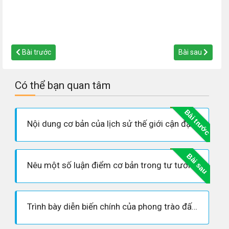
Bài trước
Bài sau
Có thể bạn quan tâm
Bài trước
Nội dung cơ bản của lịch sử thế giới cận đại bao gồm những vấn đề nào?
Bài sau
Nêu một số luận điểm cơ bản trong tư tưởng của Mác, Ăng-ghen và Lê-nin về sứ mệnh lịch sử của giai cấp công nhân.
Trình bày diễn biến chính của phong trào đấu tranh giải phóng dân tộc ở các nuớc châu Á