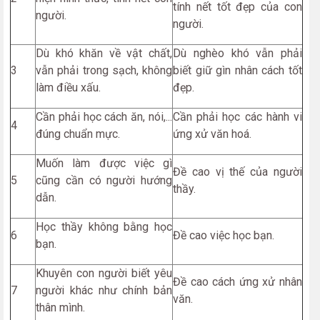
tính nết tốt đẹp của con
người.
người.
Dù khó khăn về vật chất,
Dù nghèo khó vẫn phải
3
vẫn phải trong sạch, không
biết giữ gìn nhân cách tốt
làm điều xấu.
đẹp.
Cần phải học cách ăn, nói,...
Cần phải học các hành vi
4
đúng chuẩn mực.
ứng xử văn hoá.
Muốn làm được việc gì
Đề cao vị thế của người
5
cũng cần có người hướng
thầy.
dẫn.
Học thầy không bằng học
6
Đề cao việc học bạn.
bạn.
Khuyên con người biết yêu
Đề cao cách ứng xử nhân
7
người khác như chính bản
văn.
thân mình.