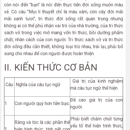
còn nói đến "bạn" là nói đến thực tiễn đời sống muôn màu
vẻ. Có câu "Mọi lí thuyết chỉ là màu xám, còn cây đời mãi
mãi xanh tươi", tri thức đời sống rất quan trọng nhưng
không ai có thể phủ nhận vai trò của nhà trường, của tri thức
sách vở trong việc mở mang vốn tri thức, bồi dưỡng phẩm
chất, nhân cách của con người. Tri thức sách vở và tri thức
đời sống đều cần thiết, không loại trừ nhau, trái lại, phải bổ
sung cho nhau để con người được hoàn thiện.
II. KIẾN THỨC CƠ BẢN
Giá trị của kinh nghiệm
Câu
Nghĩa của câu tục ngữ
mà câu tục ngữ thể hiện
Đề cao giá trị của con
1
Con người quý hơn tiền bạc.
người.
Phải biết chăm chút từng
Răng và tóc là các phần thể
yếu tố thể hiện hình thức,
2
hiện hình thức, tính nết con