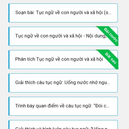
Soạn bài: Tục ngữ về con người và xã hội (siêu ngắn)
Bài trước
Tục ngữ về con người và xã hội - Nội dung, Hoàn cảnh sáng tác, Dàn ý phân tích tác phẩm
Bài sau
Phân tích Tục ngữ về con người và xã hội
Giải thích câu tục ngữ: Uống nước nhớ nguồn
Trình bày quan điểm về câu tục ngữ: “Đói cho sạch, rách cho thơm”