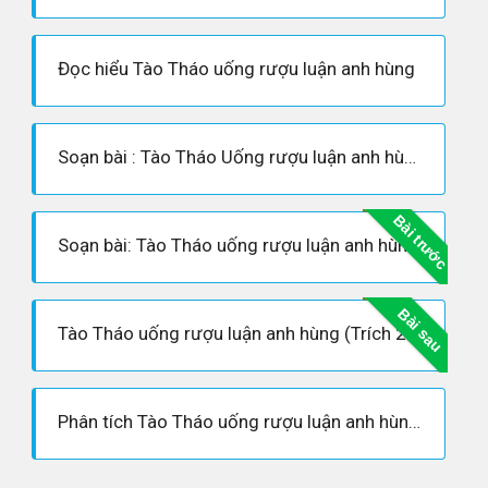
Đọc hiểu Tào Tháo uống rượu luận anh hùng
Soạn bài : Tào Tháo Uống rượu luận anh hùng (La Quán Trung)
Bài trước
Soạn bài: Tào Tháo uống rượu luận anh hùng (La Quán Trung - Siêu ngắn)
Bài sau
Tào Tháo uống rượu luận anh hùng (Trích 21 - Tam Quốc diễn nghĩa)
Phân tích Tào Tháo uống rượu luận anh hùng hay nhất- ngữ văn 10