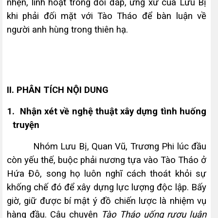
nhẹn, linh hoạt trong đối đáp, ứng xử của Lưu Bị
khi phải đối mặt với Tào Tháo để bàn luận về
người anh hùng trong thiên hạ.
II. PHÂN TÍCH NỘI DUNG
1.
Nhận xét về nghệ thuật xây dựng tình huống
truyện
Nhóm Lưu Bị, Quan Vũ, Trương Phi lúc đầu
còn yếu thế, buộc phải n­ương tựa vào Tào Tháo ở
Hứa Đô, song họ luôn nghĩ cách thoát khỏi sự
khống chế đó để xây dựng lực lượng độc lập. Bấy
giờ, giữ được bí mật ý đồ chiến lược là nhiệm vụ
hàng đầu. Câu chuyện
Tào Tháo uống r­ượu luận