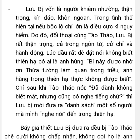
-
Lưu Bị vốn là người khiêm nh­ường, thận
trọng, kín đáo, khôn ngoan. Trong tình thế
hiện tại nếu bộc lộ chí lớn là điều cực kì nguy
hiểm. Do đó, đối thoại cùng Tào Tháo, Lưu Bị
rất thận trọng, cả trong ngôn từ, cử chỉ và
hành động. Lúc đầu rất dè dặt nói không biết
thiên hạ có ai là anh hùng: “Bị này được nhờ
ơn Thừa tướng làm quan trong triều, anh
hùng trong thiên hạ thực không được biết”.
Chỉ sau khi Tào Tháo nói: “Đã đành không
biết mặt, nhưng cũng có nghe tiếng chứ?” thì
Lưu bị mới đư­a ra “danh sách” một số người
mà mình “nghe nói” đến trong thiên hạ.
Bảy giả thiết Lưu Bị đ­ưa ra đều bị Tào Tháo
chê cư­ời không chấp nhận, không coi họ là anh