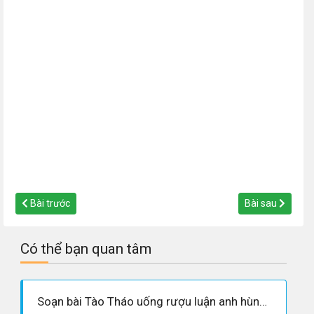
Bài trước
Bài sau
Có thể bạn quan tâm
Soạn bài Tào Tháo uống rượu luận anh hùng (Trích hồi 21 – Tam quốc diễn nghĩa) LA QUÁN TRUNG