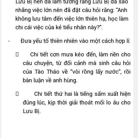
Lưu Bị nên đã lầm tưởng rằng Lưu Bị đã sao
nhãng việc lớn nên đã đặt câu hỏi rằng: “Anh
không lưu tâm đến việc lớn thiên hạ, học làm
chi cái việc của kẻ tiểu nhân này?”.
-
Đ­ưa yếu tố thiên nhiên vào một cách hợp lí:

Chi tiết cơn m­ưa kéo đến, làm nền cho
câu chuyện, từ đối cảnh mà sinh câu hỏi
của Tào Tháo về “vòi rồng lấy n­ước”, rồi
bàn luận về anh hùng.

Chi tiết thứ hai là tiếng sấm xuất hiện
đúng lúc, kịp thời giải thoát mối lo âu cho
Lưu Bị.