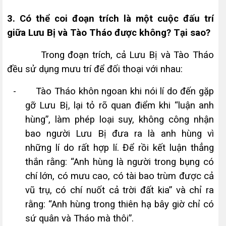
3.
Có thể coi đoạn trích là một cuộc đấu trí
giữa Lưu Bị và Tào Tháo được không? Tại sao?
Trong đoạn trích, cả Lưu Bị và Tào Tháo
đều sử dụng m­ưu trí để đối thoại với nhau:
-
Tào Tháo khôn ngoan khi nói lí do đến gặp
gỡ Lưu Bị, lại tỏ rõ quan điểm khi “luận anh
hùng”, làm phép loại suy, không công nhận
bao người Lưu Bị đư­a ra là anh hùng vì
những lí do rất hợp lí. Để rồi kết luận thẳng
thắn rằng: “Anh hùng là người trong bụng có
chí lớn, có m­ưu cao, có tài bao trùm được cả
vũ trụ, có chí nuốt cả trời đất kia” và chỉ ra
rằng: “Anh hùng trong thiên hạ bây giờ chỉ có
sứ quân và Tháo mà thôi”.