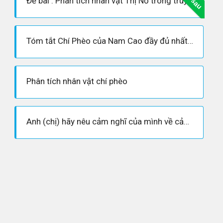
Đề bài : Phân tích nhân vật Thị Nở trong truyện ngắn “Chí Phèo” của Nam Cao
Tóm tắt Chí Phèo của Nam Cao đầy đủ nhất - Ngữ văn lớp 11
Phân tích nhân vật chí phèo
Anh (chị) hãy nêu cảm nghĩ của mình về cảnh kết thúc truyện Chí Phèo