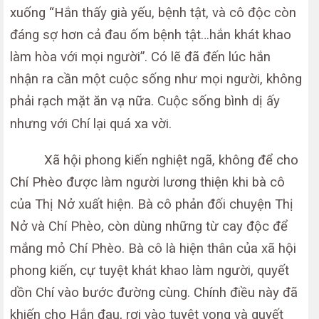
xuống “Hắn thấy già yếu, bệnh tật, và cô độc còn
đáng sợ hơn cả đau ốm bệnh tật…hắn khát khao
làm hòa với mọi người”. Có lẽ đã đến lúc hắn
nhận ra cần một cuộc sống như mọi người, không
phải rạch mặt ăn vạ nữa. Cuộc sống bình dị ấy
nhưng với Chí lại quá xa vời.
Xã hội phong kiến nghiệt ngã, không để cho
Chí Phèo được làm người lương thiện khi bà cô
của Thị Nở xuất hiện. Bà cô phản đối chuyện Thị
Nở và Chí Phèo, còn dùng những từ cay độc để
mắng mỏ Chí Phèo. Bà cô là hiện thân của xã hội
phong kiến, cự tuyệt khát khao làm người, quyết
dồn Chí vào bước đường cùng. Chính điều này đã
khiến cho Hắn đau, rơi vào tuyệt vọng và quyết