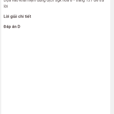
Dựa vào khái niệm dung dịch sgk hóa 8 - trang 137 để trả
lời
Lời giải chi tiết
Đáp án D