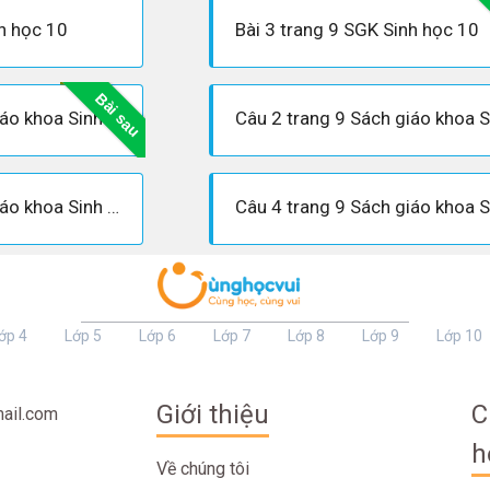
nh học 10
Bài 3 trang 9 SGK Sinh học 10
Bài sau
Câu 1 trang 9 Sách giáo khoa Sinh học 10
Câu 3 trang 9 Sách giáo khoa Sinh học 10
ớp 4
Lớp 5
Lớp 6
Lớp 7
Lớp 8
Lớp 9
Lớp 10
Giới thiệu
C
ail.com
h
Về chúng tôi