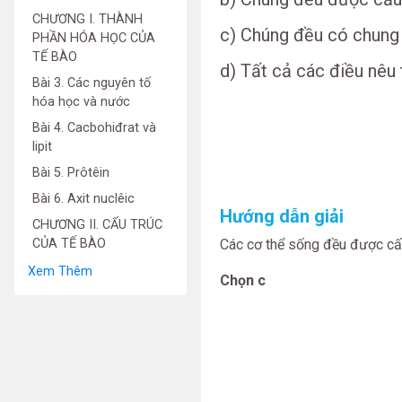
CHƯƠNG I. THÀNH
c) Chúng đều có chung 
PHẦN HÓA HỌC CỦA
TẾ BÀO
d) Tất cả các điều nêu 
Bài 3. Các nguyên tố
hóa học và nước
Bài 4. Cacbohiđrat và
lipit
Bài 5. Prôtêin
Bài 6. Axit nuclêic
Hướng dẫn giải
CHƯƠNG II. CẤU TRÚC
CỦA TẾ BÀO
Các cơ thể sống đều được cấu
Xem Thêm
Chọn c