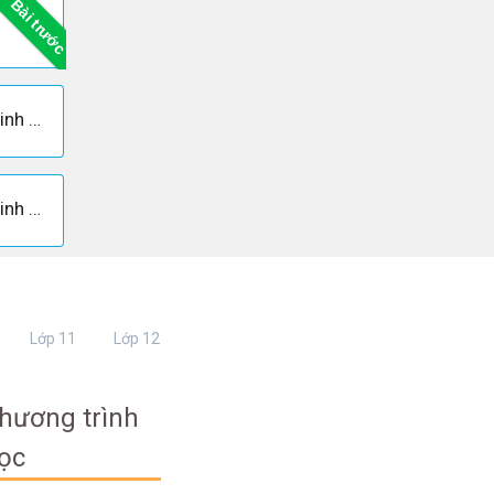
Bài trước
Câu 2 trang 9 Sách giáo khoa Sinh học 10
Câu 4 trang 9 Sách giáo khoa Sinh học 10
Lớp 11
Lớp 12
hương trình
ọc