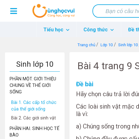
Tiểu học
Công thức
Đề t
Trang chủ
Lớp 10
Sinh lớp 10
Sinh lớp 10
Bài 4 trang 9
PHẦN MỘT. GIỚI THIỆU
Đề bài
CHUNG VỀ THẾ GIỚI
SỐNG
Hãy chọn câu trả lời đú
Bài 1. Các cấp tổ chức
Các loài sinh vật mặc 
của thế giới sống
là vì:
Bài 2. Các giới sinh vật
a) Chúng sống trong nh
PHẦN HAI. SINH HỌC TẾ
BÀO
b) Chúng đều được cấu 