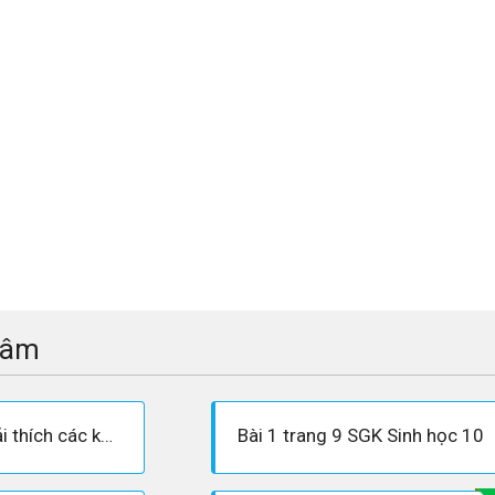
tâm
Quan sát hình 1 và giải thích các khái niệm cơ bản: Mô, cơ quan, cơ thể, quần thể, quần xã, hệ sinh thái.
Bài 1 trang 9 SGK Sinh học 10