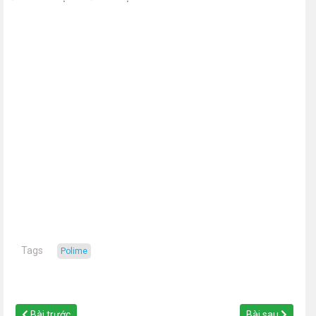
Tags
polime
Bài trước
Bài sau