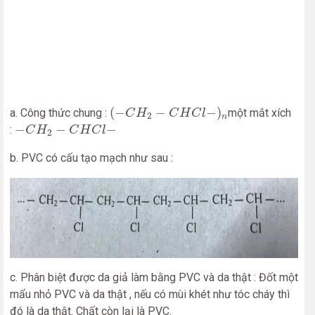
(
−
C
H
2
−
C
H
C
l
−
)
n
(
−
−
−
)
a. Công thức chung :
một mắt xích
C
H
C
H
C
l
2
n
−
C
H
2
−
C
H
C
l
−
−
−
−
:
C
H
C
H
C
l
2
b. PVC có cấu tạo mạch như sau :
c. Phân biệt được da giả làm bằng PVC và da thật : Đốt một
mẩu nhỏ PVC và da thật , nếu có mùi khét như tóc cháy thì
đó là da thật. Chất còn lại là PVC.