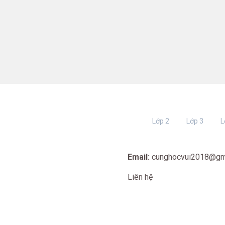
Lớp 2
Lớp 3
L
Email:
cunghocvui2018@gm
Liên hệ