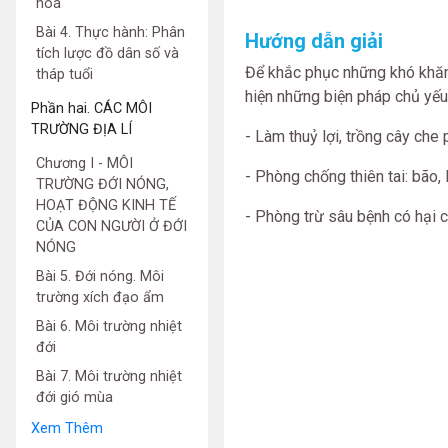
hoá
Bài 4. Thực hành: Phân
Hướng dẫn giải
tích lược đồ dân số và
Để khắc phục những khó khăn 
tháp tuổi
hiện những biện pháp chủ yếu
Phần hai. CÁC MÔI
TRƯỜNG ĐỊA LÍ
- Làm thuỷ lợi, trồng cây che 
Chương I - MÔI
- Phòng chống thiên tai: bão, l
TRƯỜNG ĐỚI NÓNG,
HOẠT ĐỘNG KINH TẾ
- Phòng trừ sâu bệnh có hại c
CỦA CON NGƯỜI Ở ĐỚI
NÓNG
Bài 5. Đới nóng. Môi
trường xích đạo ẩm
Bài 6. Môi trường nhiệt
đới
Bài 7. Môi trường nhiệt
đới gió mùa
Xem Thêm