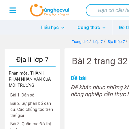
Tiểu học
Công thức
Đề t
Trang chủ
Lớp 7
Địa lí lớp 7
Địa lí lớp 7
Bài 2 trang 32
Phần một . THÀNH
Đề bài
PHẦN NHÂN VĂN CỦA
MÔI TRƯỜNG
Để khắc phục những khó
nông nghiệp cần thực 
Bài 1. Dân số
Bài 2. Sự phân bố dân
cư. Các chủng tộc trên
thế giới
Bài 3. Quần cư. Đô thị