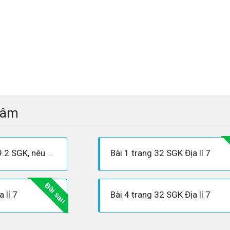
tâm
Quan sát hình 9.1 và 9.2 SGK, nêu nguyên nhân dẫn đến xói mòn đất ở môi trường xích đạo ẩm.
Bài 1 trang 32 SGK Địa lí 7
Bài sau
 lí 7
Bài 4 trang 32 SGK Địa lí 7