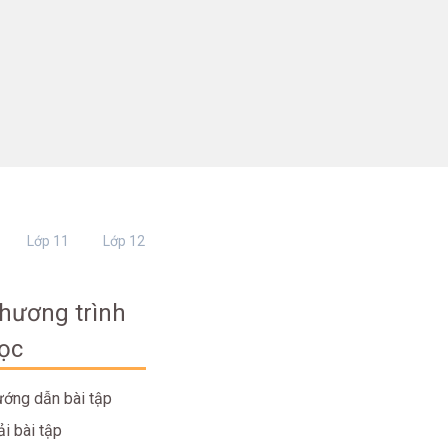
Lớp 11
Lớp 12
hương trình
ọc
ớng dẫn bài tập
ải bài tập