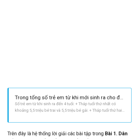
Trong tổng số trẻ em từ khi mới sinh ra cho đến 4 tuổi ở mỗi tháp, ước tính có bao nhiêu bé trai và bao nhiêu bé gái?
Số trẻ em từ khi sinh ra đến 4 tuối: + Tháp tuổi thứ nhất có
khoảng 5,5 triệu bé trai và 5,5 triệu bé gái. + Tháp tuổi thứ hai
có khoảng 4,5 triệu bé trai và 5,5 triệu bé gái. So sánh hình
dạng hai tháp tuổi: + Tháp tuổi thứ nhất có đáy tháp rộng, thân
tháp thu hẹp dần. + Tháp tuổi thứ hai có đáy
Trên đây là hệ thống lời giải các bài tập trong
Bài 1. Dân