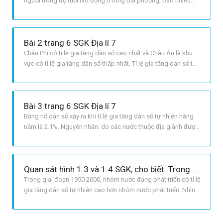
người trong độ tuổi lao động ở từng địa phương, bao nhiêu
nam bao nhiêu nữ ở từng lớp tuổi và từng nhóm tuổi. Kết cấu
theo giới tính của dân số: bao nhiêu nam, nừ ở từng lớp tuổi và
từng nhóm tuổi.
Bài 2 trang 6 SGK Địa lí 7
Châu Phi có tỉ lệ gia tăng dân số cao nhất và Châu Âu là khu
vực có tỉ lệ gia tăng dân số thấp nhất. Tỉ lệ gia tăng dân số tự
nhiên của châu Á giảm, nhưng tỉ trọng dân số so với thế giới
vẫn tăng vì: châu Á có số dân đông chiếm tới 55,6 % dân số
thế giới, tỉ lệ gia tăng dân số tuy có giảm nhưng vẫ
Bài 3 trang 6 SGK Địa lí 7
Bùng nổ dân số xảy ra khi tỉ lệ gia tăng dân số tự nhiên hàng
năm là 2.1%. Nguyên nhân: do các nước thuộc địa giành được
độc lập, đời sống được cải thiện và những tiến bộ về y tế làm
giảm nhanh tỉ lệ tử, trong khi tỉ lệ sinh vẫn còn cao. Hậu quả:
tạo sức ép đối với các vấn đề ăn, mặc, ở, học hàn
Quan sát hình 1.3 và 1.4 SGK, cho biết: Trong giai đoạn từ năm 1950 đến năm 2000, nhóm nước nào có tỉ lệ gia tăng dân số tự nhiên cao hơn? Tại sao em biết?
Trong giai đoạn 1950 2000, nhóm nước đang phát triển có tỉ lệ
gia tăng dân số tự nhiên cao hơn nhóm nước phát triển. Nhìn
vào biểu đồ ta thấy đường màu xanh là thể hiện tỉ lệ sinh,
đường màu đỏ thể hiện tỉ lệ tử, miền màu hồng là gia tăng dân
số tự nhiên. Nếu miền màu hồng ngày càng mở rộng, chứn