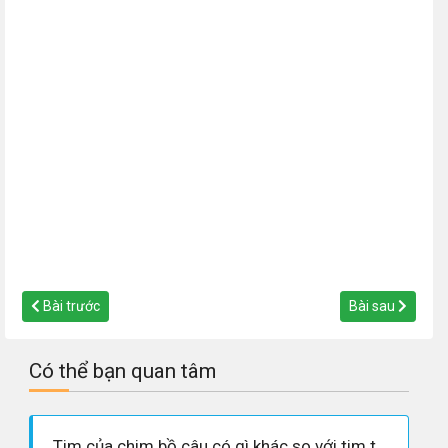
Bài trước
Bài sau
Có thể bạn quan tâm
Tim của chim bồ câu có gì khác so với tim thằn lằn.