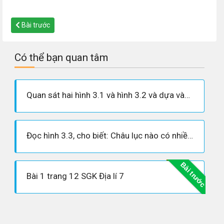
Bài trước
Có thể bạn quan tâm
Quan sát hai hình 3.1 và hình 3.2 và dựa vào sự hiểu biết của mình, cho biết mật độ dân số, nhà cửa, đường sá ở nông thôn và thành thị có gì khác nhau?
Đọc hình 3.3, cho biết: Châu lục nào có nhiều siêu đô thị từ 8 triệu dân trở lên nhất? Tên của các siêu đô thị ở châu Á có từ 8 triệu dân trở lên.
Bài trước
Bài 1 trang 12 SGK Địa lí 7