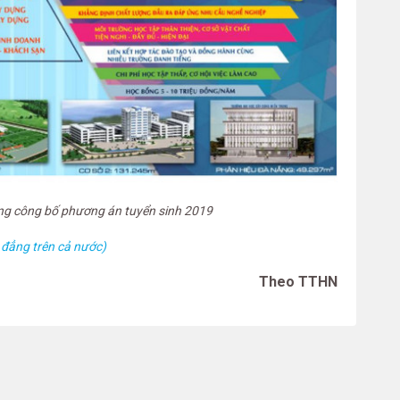
ng công bố phương án tuyển sinh 2019
 đẳng trên cả nước)
Theo TTHN