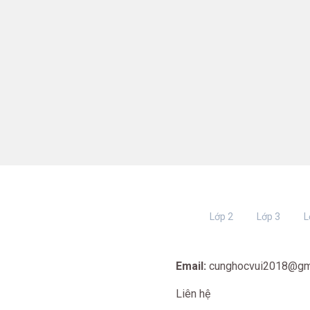
Lớp 2
Lớp 3
L
Email:
cunghocvui2018@gm
Liên hệ