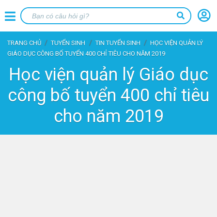
TRANG CHỦ
TUYỂN SINH
TIN TUYỂN SINH
HỌC VIỆN QUẢN LÝ
GIÁO DỤC CÔNG BỐ TUYỂN 400 CHỈ TIÊU CHO NĂM 2019
Học viện quản lý Giáo dục
công bố tuyển 400 chỉ tiêu
cho năm 2019