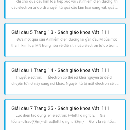
Khi cho quả cầu kim loại tiếp xúc với vật nhiễm điện dương, thì
các êlectron tự do di chuyển từ quả cầu kim loại sang vật, quả cầ
kim loại thiếu êlectron nên mang điện dương cùng dấu với vật, do
đó quả cầu kim loại và vật đẩy nhau.
Giải câu 5 Trang 13 - Sách giáo khoa Vật lí 11
Đưa một quả cầu A nhiễm điện dương lại gần đầu M của một
thanh kim loại MN trung hòa về điện, thì các êlectron tự do trong
thanh kim loại bị hút về phía A. Kết quả: Đầu M dư êlectron nên
nhiềm điện âm, đầu N thiếu êlectron nên nhiễm điện dương.
Đưa quả cầu A nhiễm điện âm lại gần đầ
Giải câu 1 Trang 14 - Sách giáo khoa Vật lí 11
Thuyết êlectron: Êlectron có thể rời khỏi nguyên tử để di
chuyển từ nơi này sang nơi khác. Nguyên tử bị mất êlectron sẽ trở
thành một hạt mang điện dương gọi là ion dương. Một nguyên
tử trung hòa có thể nhận thêm êlectron để trở thành một hạt
mang điện âm và gọi là ion âm. Vật
Giải câu 7 Trang 25 - Sách giáo khoa Vật lí 11
Lực điện tác dụng lên êlectron: F=left | q right |E Gia
tốc: a=dfrac{F}{m}=dfrac{left | q right |E}{m} Gọi v là vận tốc
của êlectron khi đập vào bản dương. l là khoảng cách giữa hai