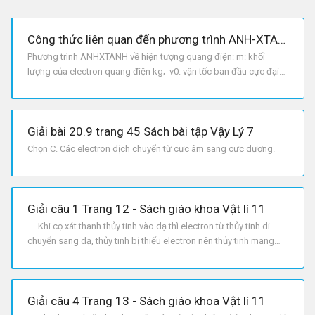
Công thức liên quan đến phương trình ANH-XTANH về hiện tượng quang điện
Phương trình ANHXTANH về hiện tượng quang điện: m: khối
lượng của electron quang điện kg; v0: vận tốc ban đầu cực đại
của electron quang điện m/s
varepsilon=hf=W+dfrac{1}{2}mv0^2
Giải bài 20.9 trang 45 Sách bài tập Vậy Lý 7
Chọn C. Các electron dịch chuyển từ cực âm sang cực dương.
Giải câu 1 Trang 12 - Sách giáo khoa Vật lí 11
Khi cọ xát thanh thủy tinh vào dạ thì electron từ thủy tinh di
chuyển sang dạ, thủy tinh bị thiếu electron nên thủy tinh mang
điện dương.
Giải câu 4 Trang 13 - Sách giáo khoa Vật lí 11