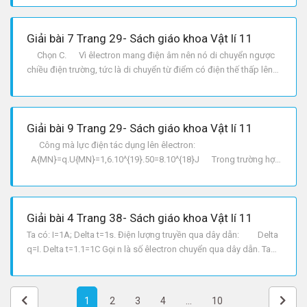
bản. Ta có: v^2=2al=2 dfrac{left |q right |E}{m}l Động năng
của êlectro
Giải bài 7 Trang 29- Sách giáo khoa Vật lí 11
Chọn C. Vì êlectron mang điện âm nên nó di chuyển ngược
chiều điện trường, tức là di chuyển từ điểm có điện thế thấp lên
điểm có điện thế cao.
Giải bài 9 Trang 29- Sách giáo khoa Vật lí 11
Công mà lực điện tác dụng lên êlectron:
A{MN}=q.U{MN}=1,6.10^{19}.50=8.10^{18}J Trong trường hợp
này, công của điện trường là công cản. Lực sinh công dương là
một lực không phải lực điện.
Giải bài 4 Trang 38- Sách giáo khoa Vật lí 11
Ta có: I=1A; Delta t=1s. Điện lượng truyền qua dây dẫn: Delta
q=I. Delta t=1.1=1C Gọi n là số êlectron chuyển qua dây dẫn. Ta
có: Delta q=n.e Rightarrow n=dfrac{Delta q}{e}=dfrac{1}
{1,6.10^{19}}=6,25.10^{18}e
1
2
3
4
...
10