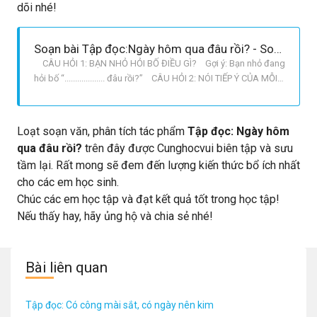
dõi nhé!
Soạn bài Tập đọc:Ngày hôm qua đâu rồi? - Soạn tiếng việt lớp 2
CÂU HỎI 1: BẠN NHỎ HỎI BỐ ĐIỀU GÌ? Gợi ý: Bạn nhỏ đang
hỏi bố “................... đâu rồi?” CÂU HỎI 2: NÓI TIẾP Ý CỦA MỖI
KHỔ THƠ SAU CHO THÀNH CÂU. Gợi ý: Ngày hôm qua ở
lại................................ trong vườn. Ngày hôm qua ở
lại.......................... ........ mẹ trồng
Loạt soạn văn, phân tích tác phẩm
Tập đọc: Ngày hôm
qua đâu rồi?
trên đây được Cunghocvui biên tập và sưu
tầm lại. Rất mong sẽ đem đến lượng kiến thức bổ ích nhất
cho các em học sinh.
Chúc các em học tập và đạt kết quả tốt trong học tập!
Nếu thấy hay, hãy ủng hộ và chia sẻ nhé!
Bài liên quan
Tập đọc: Có công mài sắt, có ngày nên kim