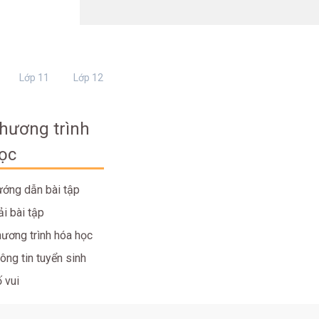
Lớp 11
Lớp 12
hương trình
ọc
ớng dẫn bài tập
ải bài tập
ương trình hóa học
ông tin tuyển sinh
 vui