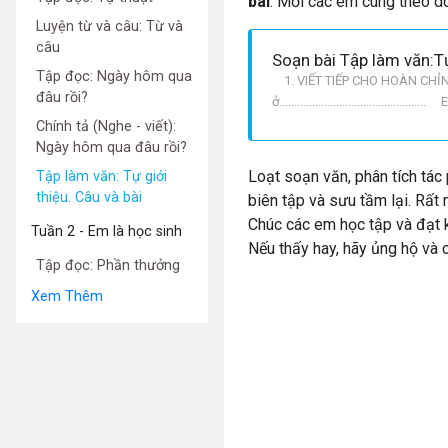
bài
. Mời các em cùng theo dõ
Luyện từ và câu: Từ và
câu
Soạn bài Tập làm văn:Tự 
Tập đọc: Ngày hôm qua
1. VIẾT TIẾP CHO HOÀN CHỈNH CÁC C
đâu rồi?
ở..............................................
Chính tả (Nghe - viết):
Ngày hôm qua đâu rồi?
Loạt soạn văn, phân tích tá
Tập làm văn: Tự giới
thiệu. Câu và bài
biên tập và sưu tầm lại. Rất
Chúc các em học tập và đạt k
Tuần 2 - Em là học sinh
Nếu thấy hay, hãy ủng hộ và 
Tập đọc: Phần thưởng
Xem Thêm