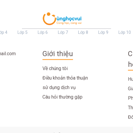
ớp 4
Lớp 5
Lớp 6
Lớp 7
Lớp 8
Lớp 9
Lớp 10
Giới thiệu
C
ail.com
h
Về chúng tôi
Điều khoản thỏa thuận
Hư
sử dụng dịch vụ
Gi
Câu hỏi thường gặp
Ph
Th
Đố