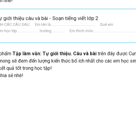
i nhé!
giới thiệu câu và bài - Soạn tiếng viết lớp 2
ÂU SAU: Em tên là................................................. Quê em
... Em học lớp........................ trường............... Em thích môn...............................................
c phẩm
Tập làm văn: Tự giới thiệu. Câu và bài
trên đây được Cu
 mong sẽ đem đến lượng kiến thức bổ ích nhất cho các em học sin
ết quả tốt trong học tập!
chia sẻ nhé!