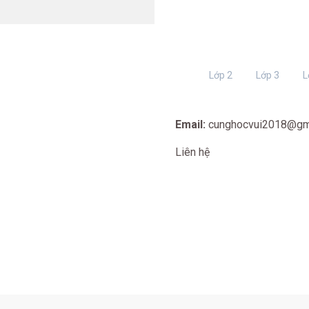
Lớp 2
Lớp 3
L
Email:
cunghocvui2018@gm
Liên hệ