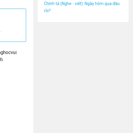
Chính tả (Nghe - viết): Ngày hôm qua đâu
rồi?
..
nghocvui
h.