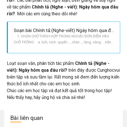
rồi?
. Các bài phân tích, nghị luận, bình giảng và suy nghĩ
về tác phẩm
Chính tả (Nghe - viết): Ngày hôm qua đâu
rồi?
. Mời các em cùng theo dõi nhé!
Soạn bài Chính tả:(Nghe-viết) Ngày hôm qua đâu rồi? - Soạn tiếng việt lớp 2
1. CHỌN CHỮ THÍCH HỢP TRONG NGOẶC ĐƠN ĐIỀN VÀO
CHỖ TRỐNG: a. lịch, nịch: quyển..., chắc...; làng, nàng: ...tiên,.
...xóm b. bàng, bàn: cây... cái...; thang, than: hòn...cái... 21.
GỢI Ý: Để chọn đúng các chữ trong ngoặc, điền vào các chỗ
trống thích hợp em dùng phép thế lần lượt, lấy
Loạt soạn văn, phân tích tác phẩm
Chính tả (Nghe -
viết): Ngày hôm qua đâu rồi?
trên đây được Cunghocvui
biên tập và sưu tầm lại. Rất mong sẽ đem đến lượng kiến
thức bổ ích nhất cho các em học sinh.
Chúc các em học tập và đạt kết quả tốt trong học tập!
Nếu thấy hay, hãy ủng hộ và chia sẻ nhé!
Bài liên quan