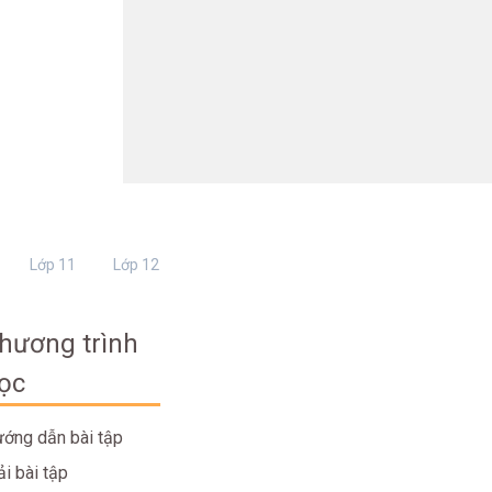
Lớp 11
Lớp 12
hương trình
ọc
ớng dẫn bài tập
ải bài tập