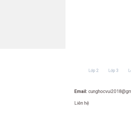
Lớp 2
Lớp 3
L
Email:
cunghocvui2018@gm
Liên hệ