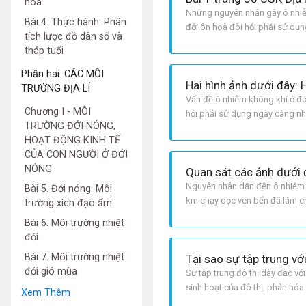
hoá
Những nguyên nhân gây ô nhiễm
Bài 4. Thực hành: Phân
đới ôn hoà đòi hỏi phải sử dụ
tích lược đồ dân số và
nhà máy và các loại xe cộ hoạ
tháp tuổi
Phần hai. CÁC MÔI
TRƯỜNG ĐỊA LÍ
Vấn đề ô nhiễm không khí ở đớ
Chương I - MÔI
hỏi phải sử dụng ngày càng nhi
TRƯỜNG ĐỚI NÓNG,
nhiễm nặng nề. Gió đưa không 
HOẠT ĐỘNG KINH TẾ
CỦA CON NGƯỜI Ở ĐỚI
NÓNG
Nguyên nhân dẫn đến ô nhiễm n
Bài 5. Đới nóng. Môi
km chạy dọc ven bển đã làm c
trường xích đạo ẩm
đã làm rò rỉ, tràn dầu ra vùng 
Bài 6. Môi trường nhiệt
đới
Bài 7. Môi trường nhiệt
đới gió mùa
Sự tập trung đô thị dày đặc vớ
sinh hoạt của đô thị, phân hóa
Xem Thêm
bờ.