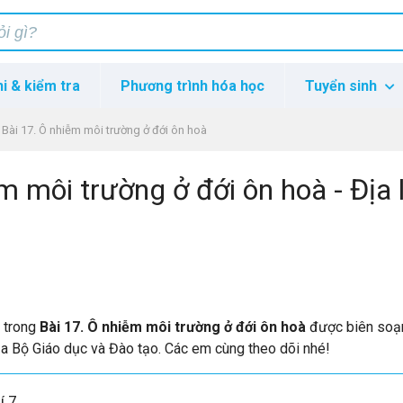
hi & kiểm tra
Phương trình hóa học
Tuyển sinh
Bài 17. Ô nhiễm môi trường ở đới ôn hoà
m môi trường ở đới ôn hoà - Địa l
p trong
Bài 17. Ô nhiễm môi trường ở đới ôn hoà
được biên soạ
ủa Bộ Giáo dục và Đào tạo. Các em cùng theo dõi nhé!
í 7