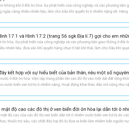
 không khí ở đới ôn hòa: Sự phát triển của công nghiệp và các phương tiện g
ng ngày càng nhiều nhiên liệu, làm cho bầu khí quyển bị ô nhiễm nặng nề. Hằng
t động ở Bắc Mĩ, châu Âu. Đông Bắc Á đ
i ôn hòa: Sự phát triển của công nghiệp và các phương tiện giao thông ờ đới ô
ều nhiên liệu, đưa vào khí quyển hàng chục tỉ tấn khí thải, làm cho bầu khí quy
khí bị ô nhiễm đi xa có khi đến hàn
ước ở đới ôn hòa: Việc tập trung phần lớn các đô thị vào một dải đất rộng kh
ho nước biển ven bờ bị ô nhiễm nặng. Hoạt động khai thác dầu mỏ cũng như v
biển đại dương, váng dầu ở các vùng bi
i mật độ cao của các đô thị ven biển dẫn tới ô nhiễm nước biển ven bờ là do các
 học, thuốc trừ sâu, các chất độc hại đó bị đưa ra biển làm nhiễm bẩn nguồn n