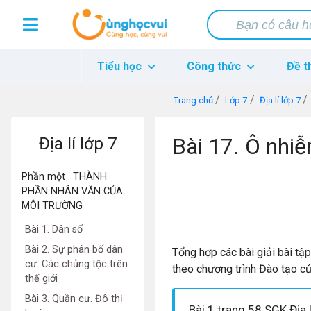
Tiểu học
Công thức
Đề t
Trang chủ
Lớp 7
Địa lí lớp 7
Bài 17. Ô nhiễ
Địa lí lớp 7
Phần một . THÀNH
PHẦN NHÂN VĂN CỦA
MÔI TRƯỜNG
Bài 1. Dân số
Bài 2. Sự phân bố dân
Tổng hợp các bài giải bài tậ
cư. Các chủng tộc trên
theo chương trình Đào tạo c
thế giới
Bài 3. Quần cư. Đô thị
Bài 1 trang 58 SGK Địa l