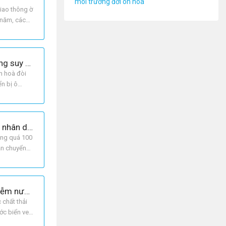
môi trường đới ôn hoà
iao thông ờ
 năm, các
Hai hình ảnh dưới đây: Hình 17.1 và Hình 17.2 (trang 56 sgk Địa lí 7) gợi cho em những suy nghĩ gì về vấn đề ô nhiễm không khí ở đới ôn hòa?
n hoà đòi
ển bị ô
Quan sát các ảnh dưới đây kết hợp với sự hiểu biết của bản thân, nêu một số nguyên nhân dẫn đến ô nhiễm nước ở đới ôn hoà.
ông quá 100
ận chuyển
Tại sao sự tập trung với mật độ cao các đô thị ở ven biển đới ôn hòa lại dẫn tới ô nhiễm nước biển ven bờ?
 chất thải
ước biển ven