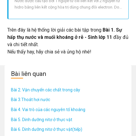
Nước được cấu tạo bởi 1 nguyê tử oxi liên kết với 2 nguyên tử
hidro bằng liên kết cộng hòa trị dùng chung đôi electron. Do
oxi có độ âm điện lớn nên nó có xu hướng kéo lệch đôi
electron dùng chung về phía mình làm cho phân tử nước có
tính chất phân cực: đầu oxi mang điện tích âm, đầu hidro
Trên đây là hệ thống lời giải các bài tập trong
Bài 1. Sự
mang điện
hấp thụ nước và muối khoáng ở rễ - Sinh lớp 11
đầy đủ
và chi tiết nhất.
Nếu thấy hay, hãy chia sẻ và ủng hộ nhé!
Bài liên quan
Bài 2. Vận chuyển các chất trong cây
Bài 3.Thoát hơi nước
Bài 4. Vai trò của các nguyên tố khoáng
Bài 5. Dinh dưỡng nitơ ở thực vật
Bài 6. Dinh dưỡng nitơ ở thực vật(tiếp)