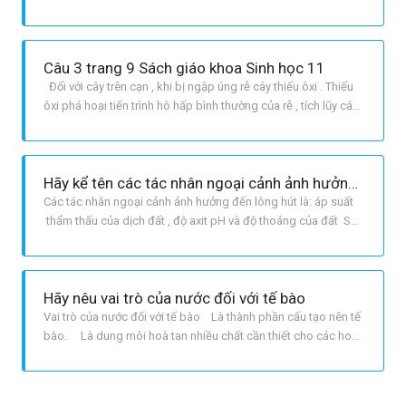
chất tan thấp trường nhược trương vào tế bào rễ , nơi có nồng
độ chất tan cao dịch bào ưu trương , áp suất thẩm thấu cao .
Khác với sự hấp thụ nước , các ion khoáng di chuyển
Câu 3 trang 9 Sách giáo khoa Sinh học 11
Đối với cây trên cạn , khi bị ngập úng rễ cây thiếu ôxi . Thiếu
ôxi phá hoại tiến trình hô hấp bình thường của rễ , tích lũy các
chất độc hại đối với tế bào và làm cho lông hút chất và không
hình thành được lông hút mới . Không có lông hút cây không
hấp thụ được nước , cân bằng nước trong cây bị p
Hãy kể tên các tác nhân ngoại cảnh ảnh hưởng đến lông hút và qua đó giải thích sự ảnh hưởng của môi trường đối với quá trình hấp thụ nước và các ion khoáng ở rễ cây
Các tác nhân ngoại cảnh ảnh hưởng đến lông hút là: áp suất
thẩm thấu của dịch đất , độ axit pH và độ thoáng của đất Sự
ảnh hưởng của các nhân tố đó đến quá trình hấp thu nước và
ion khoáng : + Áp suất thẩm thấu của dịch đất : Nếu áp suất
thẩm thấu của dịch đất cao hơn áp suất thẩm thấu của dịch
Hãy nêu vai trò của nước đối với tế bào
Vai trò của nước đối với tế bào Là thành phần cấu tạo nên tế
bào. Là dung môi hoà tan nhiều chất cần thiết cho các hoạt
động sống của tế bào. Là môi trường của các phản ứng
sinh hoá trong tế bào, giúp cho quá trình trao đổi chất trong
tế bào diễn ra bình thường