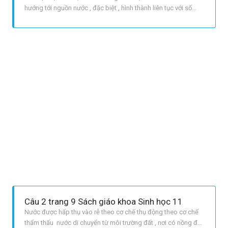
hướng tới nguồn nước , đặc biệt , hình thành liên tục với số
lượng khổng lồ các lông hút , tạo nên bề mặt tiếp xúc lớn giữa
rễ và đất. Nhờ vậy , sự hấp thu nước và các ion khoáng được
thuận lợi.
Câu 2 trang 9 Sách giáo khoa Sinh học 11
Nước được hấp thụ vào rễ theo cơ chế thụ động theo cơ chế
thẩm thấu nước di chuyển từ môi trường đất , nơi có nồng độ