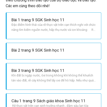
theo chương trình Đào tạo của Bộ Giáo dục và Đào tạo.
Các em cùng theo dõi nhé!
Bài 1 trang 9 SGK Sinh học 11
Đặc điểm hình thái của rễ thực vật trên cạn thích nghi với chức
năng tìm kiếm nguồn nước, hấp thụ nước và ion khoáng: Rễ
cây sống trên cạn có 2 loại chính: rễ cọc và rễ chùm. Cả hai
loại rễ đều thích nghi với việc tìm kiếm nguồn nước, hấp thụ
nước và ion khoáng. + Rễ cọc: có 1 rễ chính, xun
Bài 2 trang 9 SGK Sinh học 11
Bài 3 trang 9 SGK Sinh học 11
Khi đất bị ngập nước, ôxi trong không khí không thể khuếch
tán vào đất, rễ cây không thể lấy oxi để hô hấp. Nếu như quá
trình ngập úng kéo dài, sẽ gây ra hiện tượng hô hấp kị khí sinh
ra các chất độc hại đối với tế bào lông hút, các lông hút trên rễ
sẽ bị chết, rễ bị thối hỏng, không còn lấy được nư
Câu 1 trang 9 Sách giáo khoa Sinh học 11
Rễ thực vật trên cạn sinh trưởng nhanh , đâm sâu lan tỏa