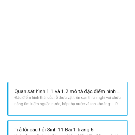
Quan sát hình 1.1 và 1.2 mô tả đặc điểm hình thái của hệ rễ cây trên cạn thích nghi với chức năng hấp thụ nước và ion khoáng
Đặc điểm hình thái của rễ thực vật trên cạn thích nghi với chức
năng tìm kiếm nguồn nước, hấp thụ nước và ion khoáng: Rễ
cây sống trên cạn có 2 loại chính: rễ cọc và rễ chùm. Cả hai
loại rễ đều thích nghi với việc tìm kiếm nguồn nước, hấp thụ
nước và ion khoáng. + Rễ cọc: có 1 rễ chính, xun
Trả lời câu hỏi Sinh 11 Bài 1 trang 6