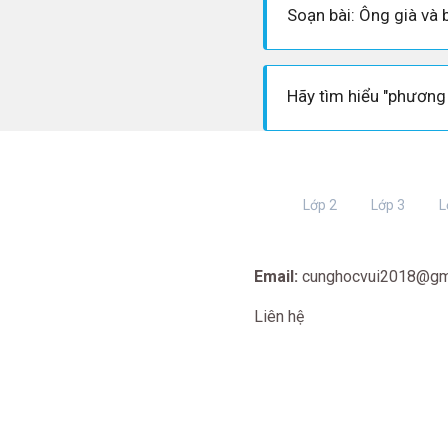
Lớp 2
Lớp 3
L
Email:
cunghocvui2018@gm
Liên hệ