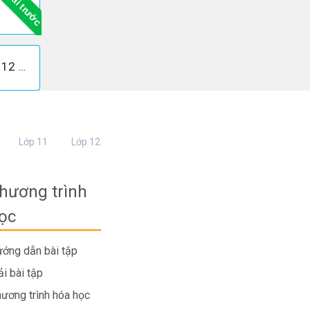
Bài trước
Soạn bài Ông già và biển cả lớp 12 - Hê - minh - uê
Lớp 11
Lớp 12
hương trình
ọc
ớng dẫn bài tập
ải bài tập
ương trình hóa học