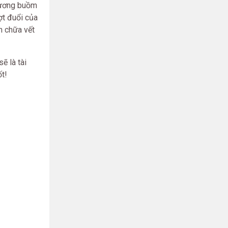
giương buồm
ợt đuổi của
n chữa vết
ẽ là tài
ốt!