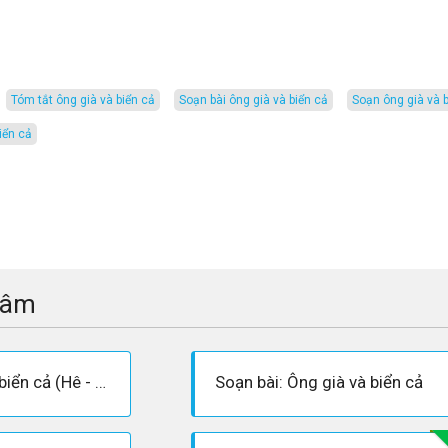
tóm tắt ông già và biển cả
soạn bài ông già và biển cả
soạn ông già và 
iển cả
tâm
Soạn bài : Ông già và biển cả (Hê - Minh - Uê)
Soạn bài: Ông già và biển cả