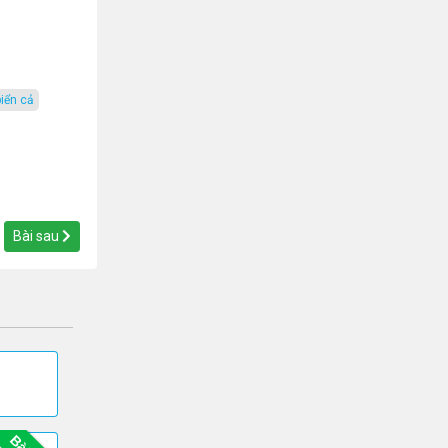
biển cả
Bài sau