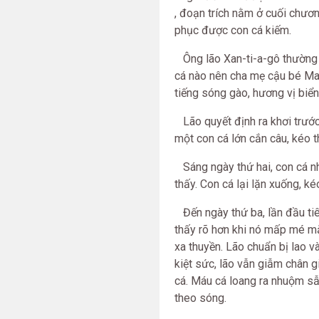
, đoạn trích nằm ở cuối chươn
phục được con cá kiếm.
Ông lão Xan-ti-a-gô thường 
cá nào nên cha mẹ cậu bé Ma-n
tiếng sóng gào, hương vị biển
Lão quyết định ra khơi trước 
một con cá lớn cắn câu, kéo 
Sáng ngày thứ hai, con cá nh
thấy. Con cá lại lặn xuống, k
Đến ngày thứ ba, lần đầu tiê
thấy rõ hơn khi nó mấp mé mặ
xa thuyền. Lão chuẩn bị lao 
kiệt sức, lão vẫn giẫm chân 
cá. Máu cá loang ra nhuộm s
theo sóng.