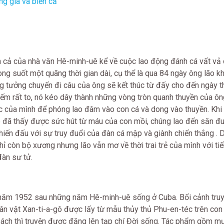
ng già và biển cả
 cả của nhà văn Hê-minh-uê kể về cuộc lao động đánh cá vất vả
ong suốt một quãng thời gian dài, cụ thể là qua 84 ngày ông lão k
g tưởng chuyến đi câu của ông sẽ kết thúc từ đấy cho đến ngày t
iếm rất to, nó kéo dây thành những vòng tròn quanh thuyền của ôn
 của mình để phóng lao đâm vào con cá và dong vào thuyền. Khi
 đã thấy được sức hút từ máu của con mồi, chúng lao đến săn đu
hiến đấu với sự truy đuổi của đàn cá mập và giành chiến thắng . 
hỉ còn bộ xương nhưng lão vẫn mơ về thời trai trẻ của mình với ti
đàn sư tử.
 năm 1952 sau những năm Hê-minh-uê sống ở Cuba. Bối cảnh truy
hân vật Xan-ti-a-gô được lấy từ mẫu thủy thủ Phu-en-téc trên con
sách thì truyện được đăng lên tạp chí Đời sống. Tác phẩm gồm 