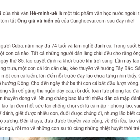
ả
của nhà văn
Hê-minh-uê
là một tác phẩm văn học nước ngoài r
 tóm tắt
Ông già và biển cả
của Cunghocvui.com sau đây nhé!
gười Cuba, năm nay đã 74 tuổi và làm nghề đánh cá. Trong suốt 8
t con cá nào. Tất cả những người dân làng chài đều cho rằng ôn
ày thứ 85, lão quyết định ra khơi trước khi trời sáng. Lần này lão 
ng trưa, một con cá lớn cắn câu, kéo thuyền về hướng Tây Bắc. S
à một con cá kiếm, lớn đến nỗi trước đây lão chưa từng nhìn thấy. 
ề hướng Đông. Cho đến ngày thứ ba thì con cá bắt đầu lượn vòng.
 ông vẫn cố gắng thu ngắn dây câu, rồi dốc toàn lực phóng lao đâ
n thuyền dong về. Nhưng chẳng bao lâu thì nhiều đàn cá mập đán
 lão lại đem hết sức tàn chống chọi với lũ cá mập - phóng lao, vu
 đánh, giết được nhiều con, đuổi được chúng đi, nhưng lão biết c
bộ xương. Đến khuya, đưa được thuyền vào cảng, về đến lều, lão v
c ngủ, rồi mơ về những con sư tử cùng những nhiệt huyết thời trẻ