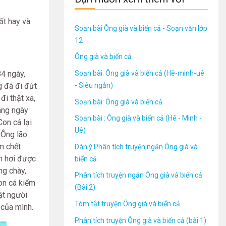
ất hay và
Soạn bài Ông già và biển cả - Soạn văn lớp
12
Ông già và biển cả
Soạn bài: Ông già và biển cả (Hê-minh-uê
4 ngày,
- Siêu ngắn)
g đã đi đứt
đi thật xa,
Soạn bài: Ông già và biển cả
áng ngày
Soạn bài : Ông già và biển cả (Hê - Minh -
Con cá lại
Uê)
 Ông lão
m chết
Dàn ý Phân tích truyện ngắn Ông già và
h hơi được
biển cả
ng chày,
Phân tích truyện ngắn Ông già và biển cả
on cá kiếm
(Bài 2)
ật người
Tóm tắt truyện Ông già và biển cả
 của mình.
Phân tích truyện Ông già và biển cả (bài 1)