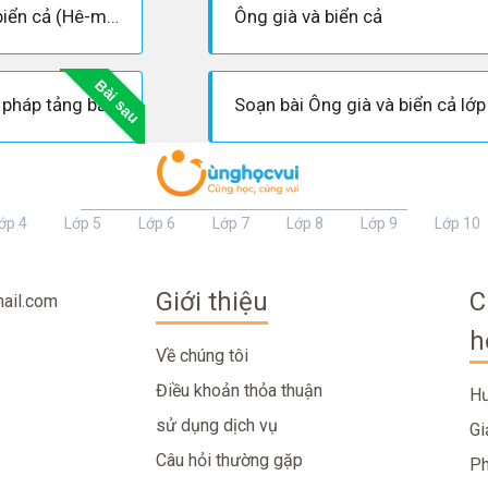
Soạn bài: Ông già và biển cả (Hê-minh-uê - Siêu ngắn)
Ông già và biển cả
Bài sau
Hãy tìm hiểu "phương pháp tảng băng trôi" trong tiểu thuyết "Ông già và biển cả" của Ernest Hemingway
ớp 4
Lớp 5
Lớp 6
Lớp 7
Lớp 8
Lớp 9
Lớp 10
Giới thiệu
C
ail.com
h
Về chúng tôi
Điều khoản thỏa thuận
Hư
sử dụng dịch vụ
Gi
Câu hỏi thường gặp
Ph