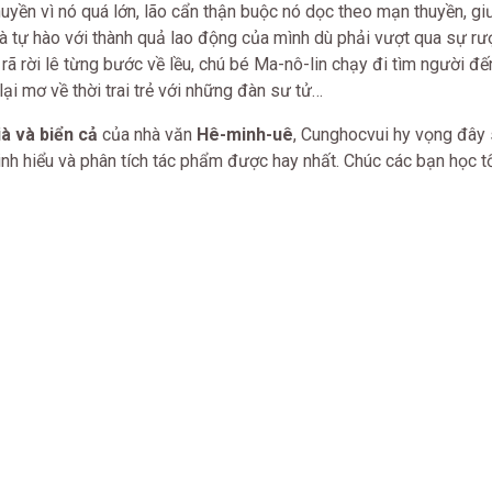
yền vì nó quá lớn, lão cẩn thận buộc nó dọc theo mạn thuyền, 
và tự hào với thành quả lao động của mình dù phải vượt qua sự rư
ã rời lê từng bước về lều, chú bé Ma-nô-lin chạy đi tìm người đế
ại mơ về thời trai trẻ với những đàn sư tử…
à và biển cả
của nhà văn
Hê-minh-uê
, Cunghocvui hy vọng đây s
inh hiểu và phân tích tác phẩm được hay nhất. Chúc các bạn học t