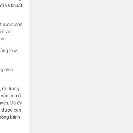
ổi và khuất
ắt được con
rẻ với
nh.
oảng trưa,
ng nhìn
 rồi trông
 vẫn còn ở
uyền. Dù đã
ết được con
 bồng bềnh