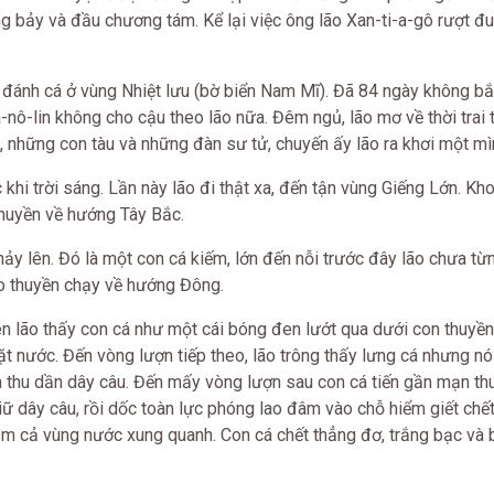
g bảy và đầu chương tám. Kể lại việc ông lão Xan-ti-a-gô rượt đu
đánh cá ở vùng Nhiệt lưu (bờ biển Nam Mĩ). Đã 84 ngày không b
ô-lin không cho cậu theo lão nữa. Đêm ngủ, lão mơ về thời trai t
, những con tàu và những đàn sư tử, chuyến ấy lão ra khơi một mì
khi trời sáng. Lần này lão đi thật xa, đến tận vùng Giếng Lớn. Kh
thuyền về hướng Tây Bắc.
ảy lên. Đó là một con cá kiếm, lớn đến nỗi trước đây lão chưa từ
éo thuyền chạy về hướng Đông.
n lão thấy con cá như một cái bóng đen lướt qua dưới con thuyền,
t nước. Đến vòng lượn tiếp theo, lão trông thấy lưng cá nhưng nó
và thu dần dây câu. Đến mấy vòng lượn sau con cá tiến gần mạn th
giữ dây câu, rồi dốc toàn lực phóng lao đâm vào chỗ hiểm giết ch
ẫm cả vùng nước xung quanh. Con cá chết thẳng đơ, trắng bạc và