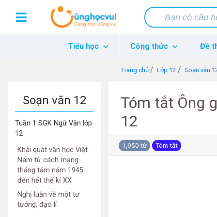
Tiểu học
Công thức
Đề t
Trang chủ
Lớp 12
Soạn văn 1
Soạn văn 12
Tóm tắt Ông g
12
Tuần 1 SGK Ngữ Văn lớp
12
1,950 từ
Tóm tắt
Khái quát văn học Việt
Nam từ cách mạng
tháng tám năm 1945
đến hết thế kỉ XX
Nghị luận về một tư
tưởng, đạo lí