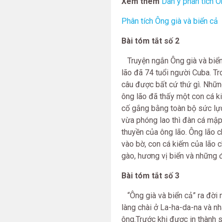
Xem thêm
Dàn ý phân tích Ô
Phân tích Ông già và biển cả
Bài tóm tắt số 2
Truyện ngắn Ông già và biển
lão đã 74 tuổi người Cuba. Tr
câu được bất cứ thứ gì. Nhữn
ông lão đã thấy một con cá k
cố gắng bằng toàn bộ sức lực
vừa phóng lao thì đàn cá mập
thuyền của ông lão. Ông lão c
vào bờ, con cá kiếm của lão c
gào, hương vị biển và những 
Bài tóm tắt số 3
“Ông già và biển cả” ra đời
làng chài ở La-ha-da-na và n
ông.Trước khi được in thành 