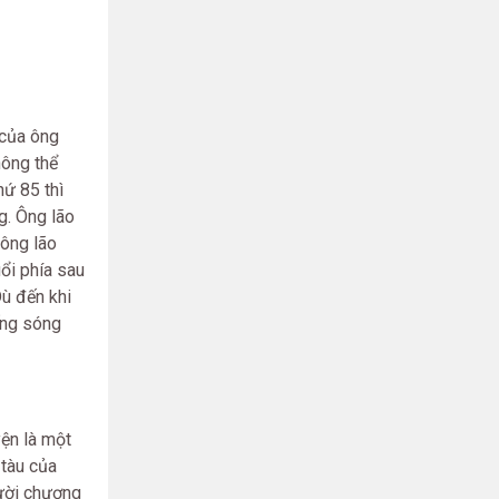
 của ông
hông thể
hứ 85 thì
g. Ông lão
 ông lão
ổi phía sau
Dù đến khi
ếng sóng
ện là một
 tàu của
mười chương