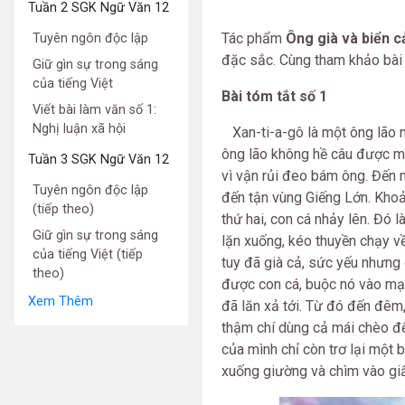
Tuần 2 SGK Ngữ Văn 12
Tác phẩm
Ông già và biển c
Tuyên ngôn độc lập
đặc sắc. Cùng tham khảo bài
Giữ gìn sự trong sáng
của tiếng Việt
Bài tóm tắt số 1
Viết bài làm văn số 1:
Nghị luận xã hội
Xan-ti-a-gô là một ông lão n
ông lão không hề câu được mộ
Tuần 3 SGK Ngữ Văn 12
vì vận rủi đeo bám ông. Đến ng
Tuyên ngôn độc lập
đến tận vùng Giếng Lớn. Khoả
(tiếp theo)
thứ hai, con cá nhảy lên. Đó l
Giữ gìn sự trong sáng
lặn xuống, kéo thuyền chạy v
của tiếng Việt (tiếp
tuy đã già cả, sức yếu nhưng
theo)
được con cá, buộc nó vào mạ
Xem Thêm
đã lăn xả tới. Từ đó đến đêm,
thậm chí dùng cả mái chèo để
của mình chỉ còn trơ lại một 
xuống giường và chìm vào giấ