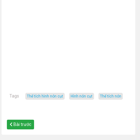
Tags
thể tích hình nón cụt
hình nón cụt
thể tích nón
Bài trước