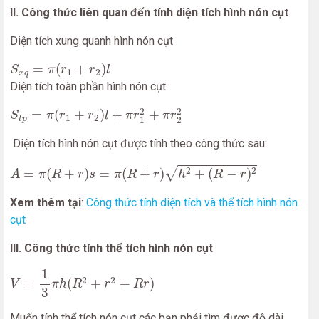
II. Công thức liên quan đến tính diện tích hình nón cụt
Diện tích xung quanh hình nón cụt
S
x
q
=
π
(
r
1
+
r
2
)
l
=
(
+
)
S
π
r
r
l
1
2
x
q
Diện tích toàn phần hình nón cụt
S
t
p
=
π
(
r
1
+
r
2
)
l
+
π
r
1
2
+
π
r
2
2
2
2
=
(
+
)
+
+
S
π
r
r
l
π
r
π
r
1
2
t
p
1
2
Diện tích hình nón cụt được tính theo công thức sau:
A
=
π
(
R
+
r
)
s
=
π
(
R
+
r
)
h
2
+
(
R
−
r
)
2
√
2
2
=
(
+
)
=
(
+
)
+
(
−
)
A
π
R
r
s
π
R
r
h
R
r
Xem thêm tại
:
Công thức tính diện tích và thể tích hình nón
cụt
III. Công thức tính thể tích hình nón cụt
V
=
1
3
π
h
(
R
2
+
r
2
+
R
r
)
1
2
2
=
(
+
+
)
V
π
h
R
r
R
r
3
Muốn tính thể tích nón cụt các bạn phải tìm được độ dài