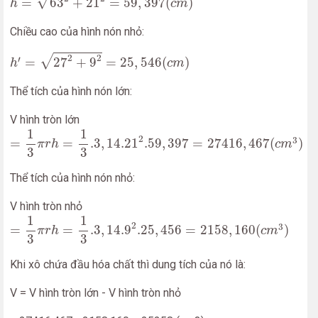
√
=
63
+
21
=
59
,
397
(
)
h
c
m
Chiều cao của hình nón nhỏ:
h
′
=
27
2
+
9
2
=
25
,
546
(
c
m
)
2
2
√
′
=
27
+
9
=
25
,
546
(
)
h
c
m
Thể tích của hình nón lớn:
V hình tròn lớn
=
1
3
π
r
h
=
1
3
.3
,
14.21
2
.59
,
397
=
27416
,
467
(
c
m
3
)
1
1
2
3
=
=
.3
,
14.21
.59
,
397
=
27416
,
467
(
)
π
r
h
c
m
3
3
Thể tích của hình nón nhỏ:
V hình tròn nhỏ
=
1
3
π
r
h
=
1
3
.3
,
14.9
2
.25
,
456
=
2158
,
160
(
c
m
3
)
1
1
2
3
=
=
.3
,
14.9
.25
,
456
=
2158
,
160
(
)
π
r
h
c
m
3
3
Khi xô chứa đầu hóa chất thì dung tích của nó là:
V = V hình tròn lớn - V hình tròn nhỏ