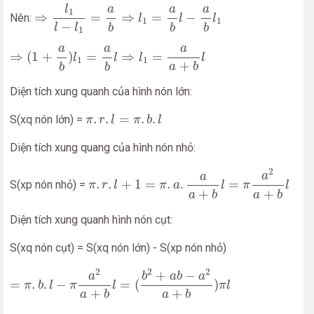
⇒
l
1
l
−
l
1
=
a
b
⇒
l
1
=
a
b
l
−
a
b
l
1
a
a
a
l
1
⇒
=
⇒
=
−
Nên:
l
l
l
1
1
−
l
l
b
b
b
1
⇒
(
1
+
a
b
)
l
1
=
a
b
l
⇒
l
1
=
a
a
+
b
l
a
a
a
⇒
(
1
+
)
=
⇒
=
l
l
l
l
1
1
+
a
b
b
b
Diện tích xung quanh của hình nón lớn:
π
.
r
.
l
=
π
.
b
.
l
.
.
=
.
.
S(xq nón lớn) =
π
r
l
π
b
l
Diện tích xung quang của hình nón nhỏ:
π
.
r
.
l
+
1
=
π
.
a
.
a
a
+
b
l
=
π
a
2
a
+
b
l
2
a
a
.
.
+
1
=
.
.
=
S(xp nón nhỏ) =
π
r
l
π
a
l
π
l
+
+
a
b
a
b
Diện tích xung quanh hình nón cụt:
S(xq nón cụt) = S(xq nón lớn) - S(xp nón nhỏ)
=
π
.
b
.
l
−
π
a
2
a
+
b
l
=
(
b
2
+
a
b
−
a
2
a
+
b
)
π
l
2
2
2
+
−
a
b
a
b
a
=
.
.
−
=
(
)
π
b
l
π
l
π
l
+
+
a
b
a
b