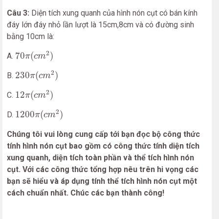
Câu 3:
Diện tích xung quanh của hình nón cụt có bán kính
đáy lớn đáy nhỏ lần lượt là 15cm,8cm và có đường sinh
bằng 10cm là:
70
π
(
c
m
2
)
2
70
(
)
A.
π
c
m
230
π
(
c
m
2
)
2
230
(
)
B.
π
c
m
12
π
(
c
m
2
)
2
12
(
)
C.
π
c
m
1200
π
(
c
m
2
)
2
1200
(
)
D.
π
c
m
Chúng tôi vui lòng cung cấp tới bạn đọc bộ công thức
tính hình nón cụt bao gồm có công thức tính diện tích
xung quanh, diện tích toàn phần và thể tích hình nón
cụt. Với các công thức tổng hợp nêu trên hi vọng các
bạn sẽ hiểu và áp dụng tính thể tích hình nón cụt một
cách chuẩn nhất. Chúc các bạn thành công!