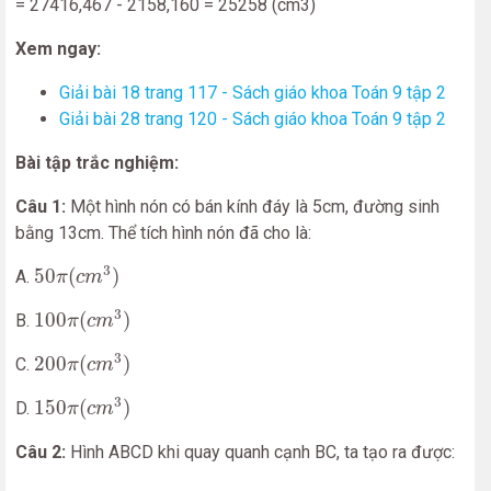
= 27416,467 - 2158,160 = 25258 (cm3)
Xem ngay:
Giải bài 18 trang 117 - Sách giáo khoa Toán 9 tập 2
Giải bài 28 trang 120 - Sách giáo khoa Toán 9 tập 2
Bài tập trắc nghiệm:
Câu 1:
Một hình nón có bán kính đáy là 5cm, đường sinh
bằng 13cm. Thể tích hình nón đã cho là:
50
π
(
c
m
3
)
3
50
(
)
A.
π
c
m
100
π
(
c
m
3
)
3
100
(
)
B.
π
c
m
200
π
(
c
m
3
)
3
200
(
)
C.
π
c
m
150
π
(
c
m
3
)
3
150
(
)
D.
π
c
m
Câu 2:
Hình ABCD khi quay quanh cạnh BC, ta tạo ra được: