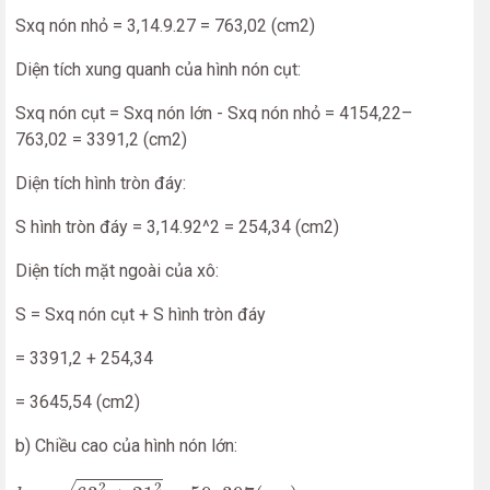
Sxq nón nhỏ = 3,14.9.27 = 763,02 (cm2)
Diện tích xung quanh của hình nón cụt:
Sxq nón cụt = Sxq nón lớn - Sxq nón nhỏ = 4154,22–
763,02 = 3391,2 (cm2)
Diện tích hình tròn đáy:
S hình tròn đáy = 3,14.92^2 = 254,34 (cm2)
Diện tích mặt ngoài của xô:
S = Sxq nón cụt + S hình tròn đáy
= 3391,2 + 254,34
= 3645,54 (cm2)
b) Chiều cao của hình nón lớn:
h
=
63
2
+
21
2
=
59
,
397
(
c
m
)
2
2