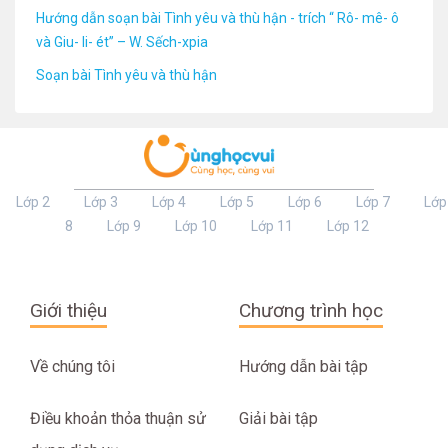
Hướng dẫn soạn bài Tình yêu và thù hận - trích “ Rô- mê- ô
và Giu- li- ét” – W. Sếch-xpia
Soạn bài Tình yêu và thù hận
Lớp 2
Lớp 3
Lớp 4
Lớp 5
Lớp 6
Lớp 7
Lớp
8
Lớp 9
Lớp 10
Lớp 11
Lớp 12
Giới thiệu
Chương trình học
Về chúng tôi
Hướng dẫn bài tập
Điều khoản thỏa thuận sử
Giải bài tập