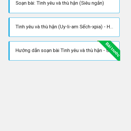
Soạn bài: Tình yêu và thù hận (Siêu ngắn)
Tình yêu và thù hận (Uy-li-am Sếch-xpia) - Hoàn cảnh sáng tác, Dàn ý phân tích tác phẩm
Bài trước
Hướng dẫn soạn bài Tình yêu và thù hận - trích “ Rô- mê- ô và Giu- li- ét” – W. Sếch-xpia