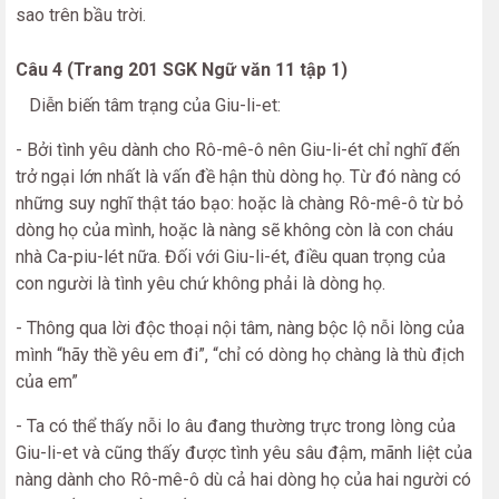
sao trên bầu trời.
Câu 4 (Trang 201 SGK Ngữ văn 11 tập 1)
Diễn biến tâm trạng của Giu-li-et:
- Bởi tình yêu dành cho Rô-mê-ô nên Giu-li-ét chỉ nghĩ đến
trở ngại lớn nhất là vấn đề hận thù dòng họ. Từ đó nàng có
những suy nghĩ thật táo bạo: hoặc là chàng Rô-mê-ô từ bỏ
dòng họ của mình, hoặc là nàng sẽ không còn là con cháu
nhà Ca-piu-lét nữa. Đối với Giu-li-ét, điều quan trọng của
con người là tình yêu chứ không phải là dòng họ.
- Thông qua lời độc thoại nội tâm, nàng bộc lộ nỗi lòng của
mình “hãy thề yêu em đi”, “chỉ có dòng họ chàng là thù địch
của em”
- Ta có thể thấy nỗi lo âu đang thường trực trong lòng của
Giu-li-et và cũng thấy được tình yêu sâu đậm, mãnh liệt của
nàng dành cho Rô-mê-ô dù cả hai dòng họ của hai người có