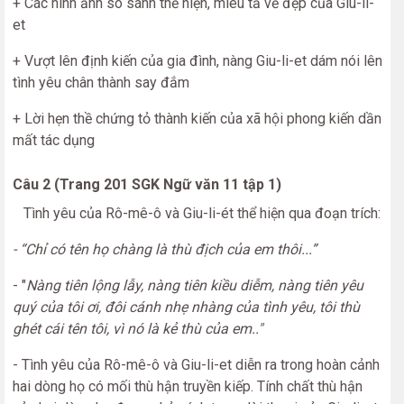
+ Các hình ảnh so sánh thể hiện, miêu tả vẻ đẹp của Giu-li-
et
+ Vượt lên định kiến của gia đình, nàng Giu-li-et dám nói lên
tình yêu chân thành say đắm
+ Lời hẹn thề chứng tỏ thành kiến của xã hội phong kiến dần
mất tác dụng
Câu 2 (Trang 201 SGK Ngữ văn 11 tập 1)
Tình yêu của Rô-mê-ô và Giu-li-ét thể hiện qua đoạn trích:
- “Chỉ có tên họ chàng là thù địch của em thôi...”
- "
Nàng tiên lộng lẫy, nàng tiên kiều diễm, nàng tiên yêu
quý của tôi ơi, đôi cánh nhẹ nhàng của tình yêu, tôi thù
ghét cái tên tôi, vì nó là kẻ thù của em.."
- Tình yêu của Rô-mê-ô và Giu-li-et diễn ra trong hoàn cảnh
hai dòng họ có mối thù hận truyền kiếp. Tính chất thù hận