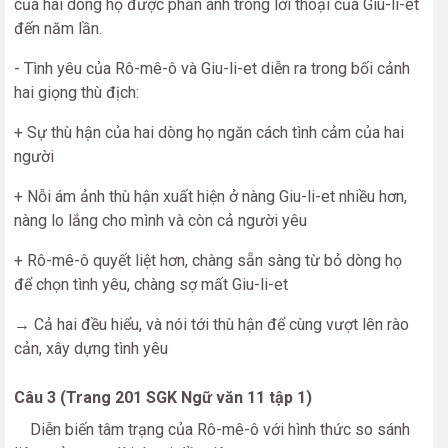
của hai dòng họ được phản ánh trong lời thoại của Giu-li-et
đến năm lần.
- Tình yêu của Rô-mê-ô và Giu-li-et diễn ra trong bối cảnh
hai giọng thù địch:
+ Sự thù hận của hai dòng họ ngăn cách tình cảm của hai
người
+ Nỗi ám ảnh thù hận xuất hiện ở nàng Giu-li-et nhiều hơn,
nàng lo lắng cho mình và còn cả người yêu
+ Rô-mê-ô quyết liệt hơn, chàng sẵn sàng từ bỏ dòng họ
để chọn tình yêu, chàng sợ mất Giu-li-et
→ Cả hai đều hiểu, và nói tới thù hận để cùng vượt lên rào
cản, xây dựng tình yêu
Câu 3 (Trang 201 SGK Ngữ văn 11 tập 1)
Diễn biến tâm trạng của Rô-mê-ô với hình thức so sánh