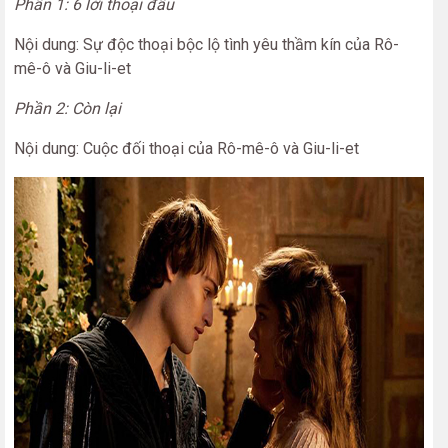
Phần 1: 6 lời thoại đầu
Nội dung: Sự độc thoại bộc lộ tình yêu thầm kín của Rô-
mê-ô và Giu-li-et
Phần 2: Còn lại
Nội dung: Cuộc đối thoại của Rô-mê-ô và Giu-li-et