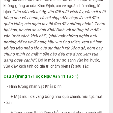
không giống ai của Khải Định, cái vẻ ngoài nhố nhăng, lố
bịch:
“vẫn cái mũi tẹt ấy, vẫn đôi mắt xếch ấy, vẫn cái mặt
bủng như vỏ chanh, cả cái chụp đèn chụp lên cái đầu
quấn khăn, các ngón tay thì đeo đầy những nhẫn”. Thảm
hại hơn, họ còn so sánh Khải Định với những trò ở đấu
xảo “một cách khôi hài”, “phải mất những nghìn rưởi
phrăng để xe vợ lẽ nàng hầu vua Cao Miên, xem tụi làm
trò leo trèo nhào lộn của sư thánh xứ Công gô, hôm nay
chúng mình có mất tí tiền nào đâu mà được xem vua
đang ngay cạnh?”.
Đó là một sự so sánh vừa hài hước,
vừa đầy kịch tính có giá trị châm biến rất sâu sắc.
Câu 3 (trang 171 sgk Ngữ Văn 11 Tập 1):
- Hình tượng nhân vật Khải Định
+ Mặt mũi: da vàng bủng như quả chanh, mũi tẹt, mắt
xếch.
+ Trang phục thì lố lăng chẳng ra một phong cách cốt