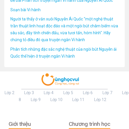
Đề bài Phân tích truyện ngắn Vi hành của Nguyễn Ái Quốc
Soạn bài Vi hành
Người ta thấy ở văn xuôi Nguyễn Ái Quốc “một nghệ thuật
trần thuật linh hoạt độc đáo và một ngòi bút châm biếm vừa
sâu sắc, đầy tính chiến đấu, vừa tươi tấn, hóm hỉnh". Hãy
chứng tỏ điều đó qua truyện ngắn Vi hành
Phân tích những đặc sắc nghệ thuật của ngòi bút Nguyễn ái
Quốc thể hiện ở truyện ngắn Vi hành
Lớp 2
Lớp 3
Lớp 4
Lớp 5
Lớp 6
Lớp 7
Lớp
8
Lớp 9
Lớp 10
Lớp 11
Lớp 12
Giới thiệu
Chương trình học