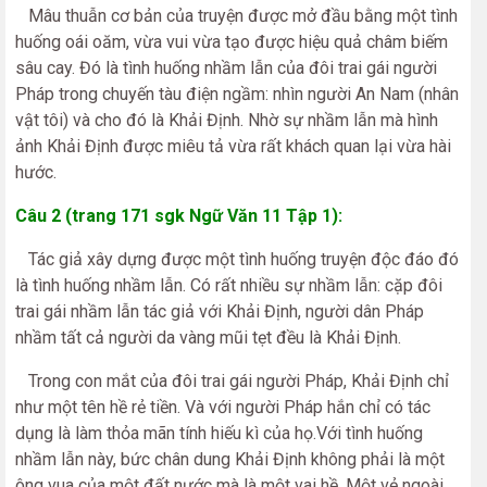
Mâu thuẫn cơ bản của truyện được mở đầu bằng một tình
huống oái oăm, vừa vui vừa tạo được hiệu quả châm biếm
sâu cay. Đó là tình huống nhầm lẫn của đôi trai gái người
Pháp trong chuyến tàu điện ngầm: nhìn người An Nam (nhân
vật tôi) và cho đó là Khải Định. Nhờ sự nhầm lẫn mà hình
ảnh Khải Định được miêu tả vừa rất khách quan lại vừa hài
hước.
Câu 2 (trang 171 sgk Ngữ Văn 11 Tập 1):
Tác giả xây dựng được một tình huống truyện độc đáo đó
là tình huống nhầm lẫn. Có rất nhiều sự nhầm lẫn: cặp đôi
trai gái nhầm lẫn tác giả với Khải Định, người dân Pháp
nhầm tất cả người da vàng mũi tẹt đều là Khải Định.
Trong con mắt của đôi trai gái người Pháp, Khải Định chỉ
như một tên hề rẻ tiền. Và với người Pháp hắn chỉ có tác
dụng là làm thỏa mãn tính hiếu kì của họ.Với tình huống
nhầm lẫn này, bức chân dung Khải Định không phải là một
ông vua của một đất nước mà là một vai hề. Một vẻ ngoài