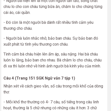
- Người bà hiện lên là một con người tần tảo, sống chắt
chiu lo cho con cháu từng bữa ăn, chăm lo cho chúng từng
cái áo, cái quần.
- Đó còn là một người bà dành rất nhiều tình cảm yêu
thương cho cháu.
- Người bà luôn nhắc nhở, bảo ban cháu. Sự bảo ban đó
xuất phát từ tình yêu thương con cháu.
Tình cảm bà cháu hiện lên ấm áp, sâu nặng. Hai bà cháu
luôn lo lắng, bảo ban cho nhau. Bà chăm lo cho cháu, cháu
đi xa thì luôn nhớ về hình ảnh người bà kính yêu của mình.
Câu 4 (Trang 151 SGK Ngữ văn 7 tập 1)
Nhận xét về cách gieo vần, số câu trong mỗi khổ của dòng
thơ:
- Mỗi khổ thơ thường có 4- 7 câu, số tiếng trong câu linh
hoạt, thường là 5 chữ nhưng có những câu ít hơn: 3 chữ