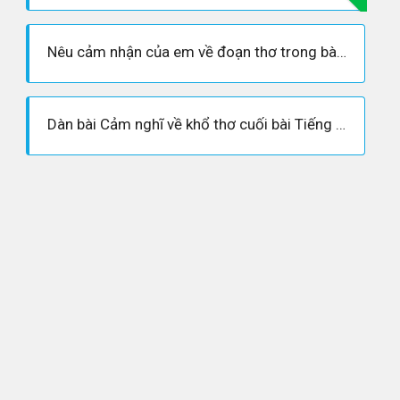
Nêu cảm nhận của em về đoạn thơ trong bài thơ “Tiếng gà trưa” của Xuân Quỳnh
Dàn bài Cảm nghĩ về khổ thơ cuối bài Tiếng gà trưa chi tiết, đủ ý