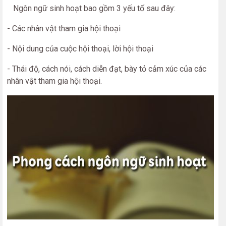
Ngôn ngữ sinh hoạt bao gồm 3 yếu tố sau đây:
- Các nhân vật tham gia hội thoại
- Nội dung của cuộc hội thoại, lời hội thoại
- Thái độ, cách nói, cách diễn đạt, bày tỏ cảm xúc của các
nhân vật tham gia hội thoại.