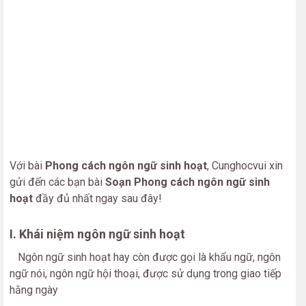
Với bài
Phong cách ngôn ngữ sinh hoạt
, Cunghocvui xin
gửi đến các bạn bài
Soạn Phong cách ngôn ngữ sinh
hoạt
đầy đủ nhất ngay sau đây!
I. Khái niệm ngôn ngữ sinh hoạt
Ngôn ngữ sinh hoạt hay còn được gọi là khẩu ngữ, ngôn
ngữ nói, ngôn ngữ hội thoại, được sử dụng trong giao tiếp
hằng ngày