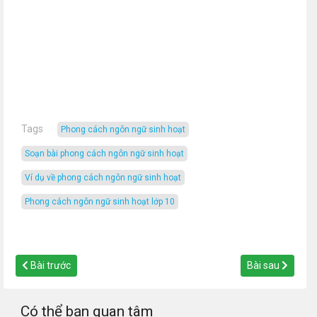
Tags
phong cách ngôn ngữ sinh hoạt
soạn bài phong cách ngôn ngữ sinh hoạt
ví dụ về phong cách ngôn ngữ sinh hoạt
phong cách ngôn ngữ sinh hoạt lớp 10
Bài trước
Bài sau
Có thể bạn quan tâm