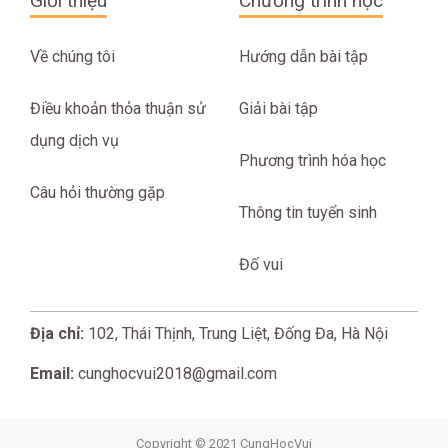
Giới thiệu
Chương trình học
Về chúng tôi
Hướng dẫn bài tập
Điều khoản thỏa thuận sử
Giải bài tập
dụng dịch vụ
Phương trình hóa học
Câu hỏi thường gặp
Thông tin tuyển sinh
Đố vui
Địa chỉ:
102, Thái Thịnh, Trung Liệt, Đống Đa, Hà Nội
Email:
cunghocvui2018@gmail.com
Copyright © 2021 CungHocVui