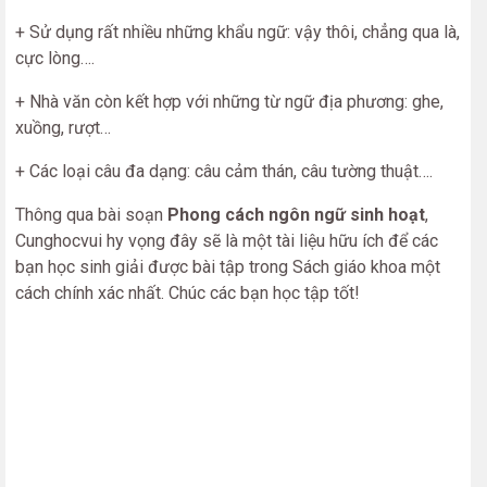
+ Sử dụng rất nhiều những khẩu ngữ: vậy thôi, chẳng qua là,
cực lòng….
+ Nhà văn còn kết hợp với những từ ngữ địa phương: ghe,
xuồng, rượt…
+ Các loại câu đa dạng: câu cảm thán, câu tường thuật….
Thông qua bài soạn
Phong cách ngôn ngữ sinh hoạt
,
Cunghocvui hy vọng đây sẽ là một tài liệu hữu ích để các
bạn học sinh giải được bài tập trong Sách giáo khoa một
cách chính xác nhất. Chúc các bạn học tập tốt!