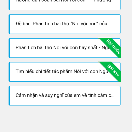
Đề bài : Phân tích bài thơ “Nói với con” của Y Phương
Bài trước
Phân tích bài thơ Nói với con hay nhất - Ngữ văn 9
Bài sau
Tìm hiểu chi tiết tác phẩm Nói với con Ngữ văn 9
Cảm nhận và suy nghĩ của em về tình cảm cha con trong bài nói với con