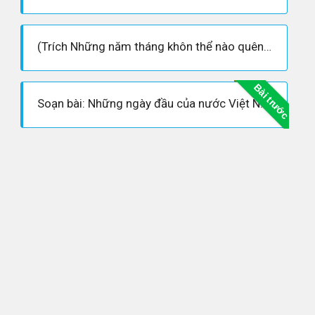
(Trích Những năm tháng khôn thể nào quên - Võ Nguyên Giáp)
Bài trước
Soạn bài: Những ngày đầu của nước Việt Nam mới