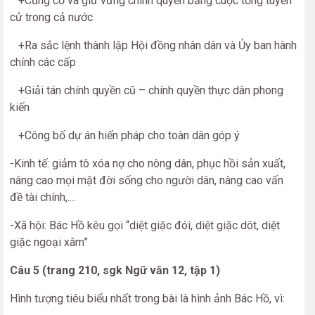
+Củng cố và giữ vững chính quyền bằng cuộc tổng tuyển
cử trong cả nước
+Ra sắc lệnh thành lập Hội đồng nhân dân và Ủy ban hành
chính các cấp
+Giải tán chính quyền cũ – chính quyền thực dân phong
kiến
+Công bố dự án hiến pháp cho toàn dân góp ý
-Kinh tế: giảm tô xóa nợ cho nông dân, phục hồi sản xuất,
nâng cao mọi mặt đời sống cho người dân, nâng cao vấn
đề tài chính,....
-Xã hội: Bác Hồ kêu gọi “diệt giặc đói, diệt giặc dôt, diệt
giặc ngoại xâm”
Câu 5 (trang 210, sgk Ngữ văn 12, tập 1)
Hình tượng tiêu biểu nhất trong bài là hình ảnh Bác Hồ, vì: