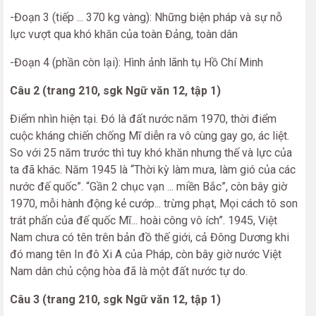
-Đoạn 3 (tiếp ... 370 kg vàng): Những biện pháp và sự nỗ
lực vượt qua khó khăn của toàn Đảng, toàn dân
-Đoạn 4 (phần còn lại): Hình ảnh lãnh tụ Hồ Chí Minh
Câu 2 (trang 210, sgk Ngữ văn 12, tập 1)
Điểm nhìn hiện tại. Đó là đất nước năm 1970, thời điểm
cuộc kháng chiến chống Mĩ diễn ra vô cùng gay go, ác liệt.
So với 25 năm trước thì tuy khó khăn nhưng thế và lực của
ta đã khác. Năm 1945 là “Thời kỳ làm mưa, làm gió của các
nước đế quốc”. “Gần 2 chục vạn ... miền Bắc”, còn bây giờ
1970, mỗi hành động kẻ cướp... trừng phạt, Mọi cách tô son
trát phấn của đế quốc Mĩ... hoài công vô ích”. 1945, Việt
Nam chưa có tên trên bản đồ thế giới, cả Đông Dương khi
đó mang tên In đô Xi A của Pháp, còn bây giờ nước Việt
Nam dân chủ cộng hòa đã là một đất nước tự do.
Câu 3 (trang 210, sgk Ngữ văn 12, tập 1)