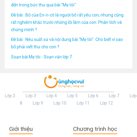
đến trong bức thư qua bài "Mẹ tôi"
Đề bài : Bố của En-ri-cô là người bố rất yêu con, nhưng cũng
rất nghiêm khắc trước những lỗi lầm của con. Phân tích và
chứng minh ?
Đề bài : Nêu xuất xứ và nội dung bài "Mẹ tôi". Cho biết vì sao
bố phải viết thư cho con ?
Soạn bài Mẹ tôi - Soạn văn lớp 7
Lớp 2
Lớp 3
Lớp 4
Lớp 5
Lớp 6
Lớp 7
Lớp
8
Lớp 9
Lớp 10
Lớp 11
Lớp 12
Giới thiệu
Chương trình học