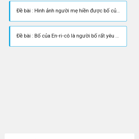
Đề bài : Hình ảnh người mẹ hiền được bố của En-ri-cô nhắc đến trong bức thư qua bài "Mẹ tôi"
Đề bài : Bố của En-ri-cô là người bố rất yêu con, nhưng cũng rất nghiêm khắc trước những lỗi lầm của con. Phân tích và chứng minh ?