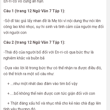
En-ri-cô vô cùng ân hận.
Câu 1 (trang 12 Ngữ Văn 7 Tập 1):
-Sở dĩ tác giả lấy nhan đề là Mẹ tôi vì nội dung thư nói lên
công lao khó nhọc, sự hi sinh và tình cảm của người mẹ đối
với người con
Câu 2 (trang 12 Ngữ Văn 7 Tập 1):
-Thái độ của người bố đối với En-ri-cô qua bức thư là
nghiêm khắc và buồn bã
-Dựa vào lời lẽ trong bức thư có thể nhận ra được điều đó,
có thể trích ra một số câu như:
+ ....như một nhát dao đâm vào tim bố vậy
+......bố không thể nén được cơn tức giận đối với con
+ Thật đáng xấu hổ và nhục nhã cho kẻ nào chà đạp lên
tình yêu thương đó