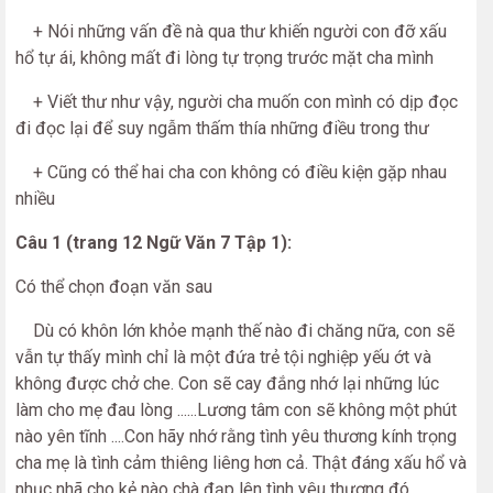
+ Nói những vấn đề nà qua thư khiến người con đỡ xấu
hổ tự ái, không mất đi lòng tự trọng trước mặt cha mình
+ Viết thư như vậy, người cha muốn con mình có dịp đọc
đi đọc lại để suy ngẫm thấm thía những điều trong thư
+ Cũng có thể hai cha con không có điều kiện gặp nhau
nhiều
Câu 1 (trang 12 Ngữ Văn 7 Tập 1):
Có thể chọn đoạn văn sau
Dù có khôn lớn khỏe mạnh thế nào đi chăng nữa, con sẽ
vẫn tự thấy mình chỉ là một đứa trẻ tội nghiệp yếu ớt và
không được chở che. Con sẽ cay đắng nhớ lại những lúc
làm cho mẹ đau lòng ......Lương tâm con sẽ không một phút
nào yên tĩnh ....Con hãy nhớ rằng tình yêu thương kính trọng
cha mẹ là tình cảm thiêng liêng hơn cả. Thật đáng xấu hổ và
nhục nhã cho kẻ nào chà đạp lên tình yêu thương đó.