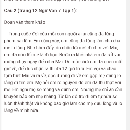
Câu 2 (trang 12 Ngữ Văn 7 Tập 1):
Đoạn văn tham khảo
Trong cuộc đời của mỗi con người ai ai cũng đã từng
phạm sai lầm. Em cũng vậy, em cũng đã từng làm cho cha
mẹ lo lắng. Nhớ hôm đấy, do nhận lời mời đi chơi với Mai,
em đã nói dối mẹ là đi học. Bước ra khỏi nhà em đã rất vui
mừng chạy ngay đến nhà Mai. Do mải chơi em đã quên mất
giờ về, đến lúc nhận ra thì đã 12 giờ trưa. Em vội vã chào
tạm biệt Mai và ra về, dọc đường đi về em gặp mẹ đang lo
lắng đi tìm em. Mẹ hỏi em rõ nguyên do em đã thú thật với
mẹ. Em nghĩ mẹ sẽ mắng và đánh em. Nhưng mẹ chỉ ân cần
khuyên bảo em nhẹ nhàng. Từ lần đó trở đi em tự hứa sẽ
luôn thành thật và không bao giờ làm cho mẹ đau lòng và lo
lắng về mình nữa.