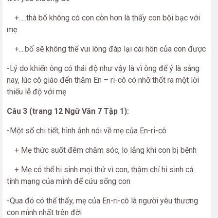
+.....thà bố không có con còn hơn là thấy con bội bạc với
mẹ
+....bố sẽ không thể vui lòng đáp lại cái hôn của con được
-Lý do khiến ông có thái độ như vậy là vì ông để ý là sáng
nay, lúc cô giáo đến thăm En – ri-cô có nhỡ thốt ra một lời
thiếu lễ độ với mẹ
Câu 3 (trang 12 Ngữ Văn 7 Tập 1):
-Một số chi tiết, hình ảnh nói về mẹ của En-ri-cô:
+ Mẹ thức suốt đêm chăm sóc, lo lắng khi con bị bệnh
+ Mẹ có thể hi sinh mọi thứ vì con, thậm chí hi sinh cả
tính mạng của mình để cứu sống con
-Qua đó có thể thấy, mẹ của En-ri-cô là người yêu thương
con mình nhất trên đời