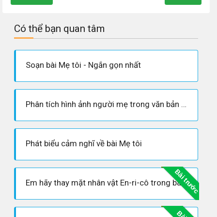
Có thể bạn quan tâm
Soạn bài Mẹ tôi - Ngắn gọn nhất
Phân tích hình ảnh người mẹ trong văn bản Mẹ tôi
Phát biểu cảm nghĩ về bài Mẹ tôi
Bài trước
Em hãy thay mặt nhân vật En-ri-cô trong bài văn Mẹ tôi (trích từ tác phẩm Những tấm lòng cao cả của Ét-môn-đô đờ A-mi- xi) để viết một bức thư cho bố, bày tỏ sự ân hận vì đã trót nói lời thiếu lễ độ với người mẹ kính yêu.