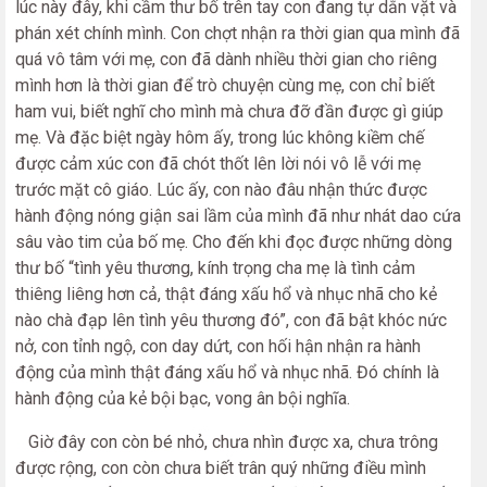
lúc này đây, khi cầm thư bố trên tay con đang tự dằn vặt và
phán xét chính mình. Con chợt nhận ra thời gian qua mình đã
quá vô tâm với mẹ, con đã dành nhiều thời gian cho riêng
mình hơn là thời gian để trò chuyện cùng mẹ, con chỉ biết
ham vui, biết nghĩ cho mình mà chưa đỡ đần được gì giúp
mẹ. Và đặc biệt ngày hôm ấy, trong lúc không kiềm chế
được cảm xúc con đã chót thốt lên lời nói vô lễ với mẹ
trước mặt cô giáo. Lúc ấy, con nào đâu nhận thức được
hành động nóng giận sai lầm của mình đã như nhát dao cứa
sâu vào tim của bố mẹ. Cho đến khi đọc được những dòng
thư bố “tình yêu thương, kính trọng cha mẹ là tình cảm
thiêng liêng hơn cả, thật đáng xấu hổ và nhục nhã cho kẻ
nào chà đạp lên tình yêu thương đó”, con đã bật khóc nức
nở, con tỉnh ngộ, con day dứt, con hối hận nhận ra hành
động của mình thật đáng xấu hổ và nhục nhã. Đó chính là
hành động của kẻ bội bạc, vong ân bội nghĩa.
Giờ đây con còn bé nhỏ, chưa nhìn được xa, chưa trông
được rộng, con còn chưa biết trân quý những điều mình