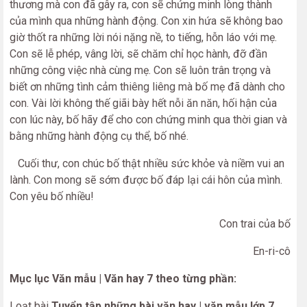
thương mà con đã gây ra, con sẽ chứng minh lòng thành
của mình qua những hành động. Con xin hứa sẽ không bao
giờ thốt ra những lời nói nặng nề, to tiếng, hỗn láo với mẹ.
Con sẽ lễ phép, vâng lời, sẽ chăm chỉ học hành, đỡ đần
những công việc nhà cùng mẹ. Con sẽ luôn trân trọng và
biết ơn những tình cảm thiêng liêng mà bố mẹ đã dành cho
con. Vài lời không thế giãi bày hết nỗi ăn năn, hối hận của
con lúc này, bố hãy để cho con chứng minh qua thời gian và
bằng những hành động cụ thể, bố nhé.
Cuối thư, con chúc bố thật nhiều sức khỏe và niềm vui an
lành. Con mong sẽ sớm được bố đáp lại cái hôn của mình.
Con yêu bố nhiều!
Con trai của bố
En-ri-cô
Mục lục Văn mẫu | Văn hay 7 theo từng phần:
Loạt bài
Tuyển tập những bài văn hay | văn mẫu lớp 7