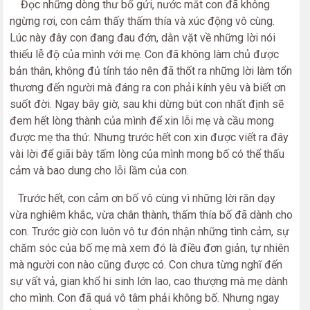
Đọc những dòng thư bố gửi, nước mắt con đã không
ngừng rơi, con cảm thấy thấm thía và xúc động vô cùng.
Lúc này đây con đang đau đớn, dằn vặt về những lời nói
thiếu lễ độ của mình với mẹ. Con đã không làm chủ được
bản thân, không đủ tỉnh táo nên đã thốt ra những lời làm tổn
thương đến người mà đáng ra con phải kính yêu và biết ơn
suốt đời. Ngay bây giờ, sau khi dừng bút con nhất định sẽ
đem hết lòng thành của mình để xin lỗi mẹ và cầu mong
được mẹ tha thứ. Nhưng trước hết con xin được viết ra đây
vài lời để giãi bày tấm lòng của mình mong bố có thể thấu
cảm và bao dung cho lỗi lầm của con.
Trước hết, con cảm ơn bố vô cùng vì những lời răn dạy
vừa nghiêm khắc, vừa chân thành, thấm thía bố đã dành cho
con. Trước giờ con luôn vô tư đón nhận những tình cảm, sự
chăm sóc của bố mẹ mà xem đó là điều đơn giản, tự nhiên
mà người con nào cũng được có. Con chưa từng nghĩ đến
sự vất vả, gian khổ hi sinh lớn lao, cao thượng mà mẹ dành
cho mình. Con đã quá vô tâm phải không bố. Nhưng ngay