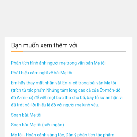
Bạn muốn xem thêm với
Phân tích hình ảnh người mẹ trong văn bản Mẹ tôi
Phát biểu cảm nghĩ về bài Mẹ tôi
Em hãy thay mặt nhân vật En-ri-cô trong bài văn Mẹ tôi
(trích từ tác phẩm Những tấm lòng cao cả của Ét-môn-đô
đờ A-mi- xi) để viết một bức thư cho bố, bày tỏ sự ân hận vì
đã trót nói lời thiếu lễ độ với người mẹ kính yêu.
Soạn bài: Mẹ tôi
Soạn bài: Mẹ tôi (siêu ngắn)
Mẹ tôi - Hoàn cảnh sáng tác, Dàn ý phân tích tác phẩm