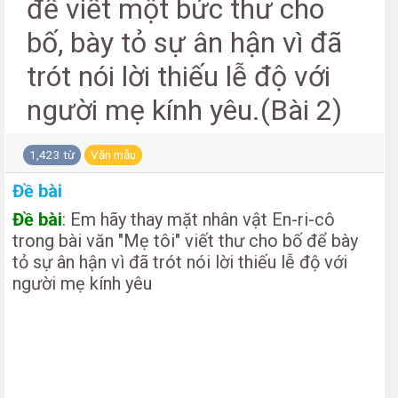
để viết một bức thư cho
bố, bày tỏ sự ân hận vì đã
trót nói lời thiếu lễ độ với
người mẹ kính yêu.(Bài 2)
1,423 từ
Văn mẫu
Đề bài
Đề bài
: Em hãy thay mặt nhân vật En-ri-cô
trong bài văn "Mẹ tôi" viết thư cho bố để bày
tỏ sự ân hận vì đã trót nói lời thiếu lễ độ với
người mẹ kính yêu