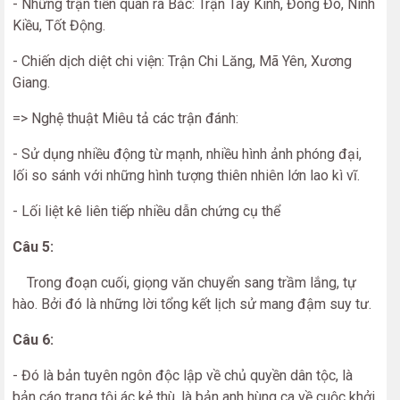
- Những trận tiến quân ra Bắc: Trận Tây Kinh, Đông Đô, Ninh
Kiều, Tốt Động.
- Chiến dịch diệt chi viện: Trận Chi Lăng, Mã Yên, Xương
Giang.
=> Nghệ thuật Miêu tả các trận đánh:
- Sử dụng nhiều động từ mạnh, nhiều hình ảnh phóng đại,
lối so sánh với những hình tượng thiên nhiên lớn lao kì vĩ.
- Lối liệt kê liên tiếp nhiều dẫn chứng cụ thể
Câu 5:
Trong đoạn cuối, giọng văn chuyển sang trầm lắng, tự
hào. Bởi đó là những lời tổng kết lịch sử mang đậm suy tư.
Câu 6:
- Đó là bản tuyên ngôn độc lập về chủ quyền dân tộc, là
bản cáo trạng tội ác kẻ thù, là bản anh hùng ca về cuộc khởi