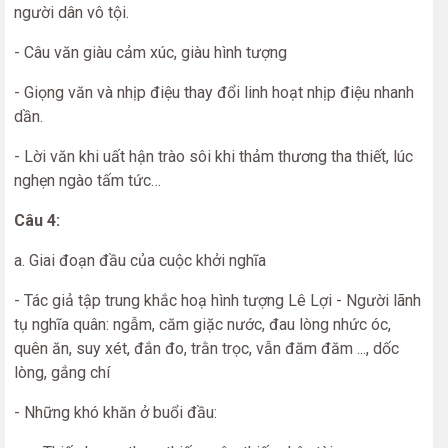
người dân vô tội.
- Câu văn giàu cảm xúc, giàu hình tượng
- Giọng văn và nhịp điệu thay đổi linh hoạt nhịp điệu nhanh
dần.
- Lời văn khi uất hận trào sôi khi thảm thương tha thiết, lúc
nghẹn ngào tấm tức…
Câu 4:
a. Giai đoạn đầu của cuộc khởi nghĩa
- Tác giả tập trung khắc hoạ hình tượng Lê Lợi - Người lãnh
tụ nghĩa quân: ngẫm, căm giặc nước, đau lòng nhức óc,
quên ăn, suy xét, đắn đo, trằn trọc, vẫn đăm đăm ..., dốc
lòng, gắng chí
- Những khó khăn ở buổi đầu: