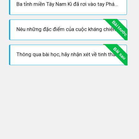
Ba tỉnh miền Tây Nam Kì đã rơi vào tay Pháp như thế nào?
Bài trước
Nêu những đặc điểm của cuộc kháng chiến chống Pháp ở ba tỉnh miền Tây Nam Kì sau năm 1867
Bài sau
Thông qua bài học, hãy nhận xét về tinh thần chống Pháp của vua quan triều đình nhà Nguyễn