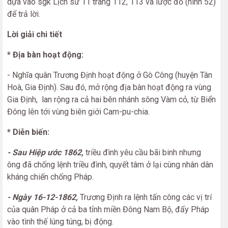
dựa vào sgk Lịch sử 11 trang 112, 113 và lược đồ (hình 52)
để trả lời.
Lời giải chi tiết
* Địa bàn hoạt động:
- Nghĩa quân Trương Định hoạt động ở Gò Công (huyện Tân
Hoà, Gia Định). Sau đó, mở rộng địa bàn hoạt động ra vùng
Gia Định, lan rộng ra cả hai bên nhánh sông Vàm cỏ, từ Biển
Đông lên tới vùng biên giới Cam-pu-chia.
* Diễn biến:
- Sau Hiệp ước 1862,
triều đình yêu cầu bãi binh nhưng
ông đã chống lệnh triều đình, quyết tâm ở lại cùng nhân dân
kháng chiến chống Pháp.
- Ngày 16-12-1862,
Trương Định ra lệnh tấn công các vị trí
của quân Pháp ở cả ba tỉnh miền Đông Nam Bộ, đẩy Pháp
vào tình thế lúng túng, bị động.