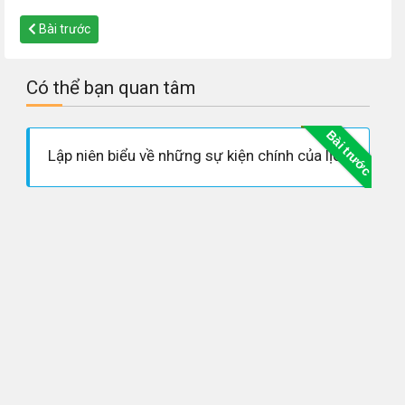
Bài trước
Có thể bạn quan tâm
Bài trước
Lập niên biểu về những sự kiện chính của lịch sử thế giới hiện đại (phần từ năm 1917 đến năm 1945)