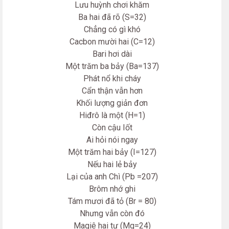
Lưu huỳnh chơi khăm
Ba hai đã rõ (S=32)
Chẳng có gì khó
Cacbon mười hai (C=12)
Bari hơi dài
Một trăm ba bảy (Ba=137)
Phát nổ khi cháy
Cẩn thận vẫn hơn
Khối lượng giản đơn
Hiđrô là một (H=1)
Còn cậu Iốt
Ai hỏi nói ngay
Một trăm hai bảy (I=127)
Nếu hai lẻ bảy
Lại của anh Chì (Pb =207)
Brôm nhớ ghi
Tám mươi đã tỏ (Br = 80)
Nhưng vẫn còn đó
Magiê hai tư (Mg=24)