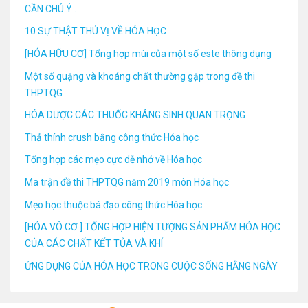
CẦN CHÚ Ý .
10 SỰ THẬT THÚ VỊ VỀ HÓA HỌC
[HÓA HỮU CƠ] Tổng hợp mùi của một số este thông dụng
Một số quặng và khoáng chất thường gặp trong đề thi
THPTQG
HÓA DƯỢC CÁC THUỐC KHÁNG SINH QUAN TRỌNG
Thả thính crush bằng công thức Hóa học
Tổng hợp các mẹo cực dễ nhớ về Hóa học
Ma trận đề thi THPTQG năm 2019 môn Hóa học
Mẹo học thuộc bá đạo công thức Hóa học
[HÓA VÔ CƠ ] TỔNG HỢP HIỆN TƯỢNG SẢN PHẨM HÓA HỌC
CỦA CÁC CHẤT KẾT TỦA VÀ KHÍ
ỨNG DỤNG CỦA HÓA HỌC TRONG CUỘC SỐNG HẰNG NGÀY