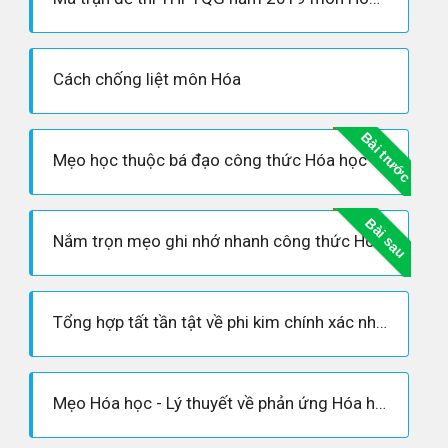
Cách chống liệt môn Hóa
Bài trước
Mẹo học thuộc bá đạo công thức Hóa học
Bài sau
Nắm trọn mẹo ghi nhớ nhanh công thức Hóa học chuẩn nhất
Tổng hợp tất tần tật về phi kim chính xác nhất
Mẹo Hóa học - Lý thuyết về phản ứng Hóa hợp lớp 8