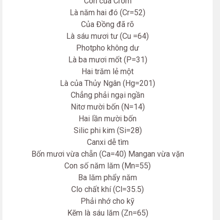
Còn của Crôm
Là năm hai đó (Cr=52)
Của Đồng đã rõ
Là sáu mươi tư (Cu =64)
Photpho không dư
Là ba mươi mốt (P=31)
Hai trăm lẻ một
Là của Thủy Ngân (Hg=201)
Chẳng phải ngại ngần
Nitơ mười bốn (N=14)
Hai lần mười bốn
Silic phi kim (Si=28)
Canxi dễ tìm
Bốn mươi vừa chẵn (Ca=40) Mangan vừa vặn
Con số năm lăm (Mn=55)
Ba lăm phẩy năm
Clo chất khí (Cl=35.5)
Phải nhớ cho kỹ
Kẽm là sáu lăm (Zn=65)