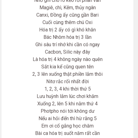
Nhớ ghi cho rõ kẻo rồi phân vân
Magiê, chì, Kẽm, thủy ngân
Canxi, Đồng ấy cũng gần Bari
Cuối cùng thêm chú Oxi
Hóa trị 2 ấy có gì khó khăn
Bác Nhôm hóa trị 3 lần
Ghi sâu trí nhớ khi cần có ngay
Cacbon, Silic này đây
Là hóa trị 4 không ngày nào quên
Sắt kia kể cũng quen tên
2, 3 lên xuống thật phiền lắm thôi
Nitơ rắc rối nhất đời
1, 2, 3, 4 khi thời thứ 5
Lưu huỳnh lắm lúc chơi khăm
Xuống 2, lên 5 khi nằm thứ 4
Photpho nói tới không dư
Nếu ai hỏi đến thì hừ rằng 5
Em ơi cố gắng học chăm
Bài ca hóa trị suốt năm rất cần