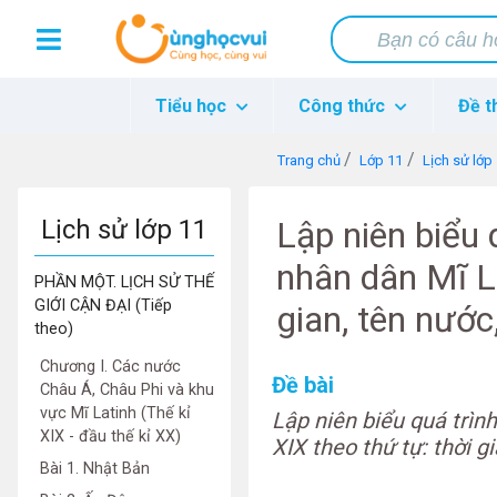
Tiểu học
Công thức
Đề t
Trang chủ
Lớp 11
Lịch sử lớp
Lịch sử lớp 11
Lập niên biểu 
nhân dân Mĩ La
PHẦN MỘT. LỊCH SỬ THẾ
GIỚI CẬN ĐẠI (Tiếp
gian, tên nước
theo)
Chương I. Các nước
Đề bài
Châu Á, Châu Phi và khu
vực Mĩ Latinh (Thế kỉ
Lập niên biểu quá trìn
XIX - đầu thế kỉ XX)
XIX theo thứ tự: thời g
Bài 1. Nhật Bản