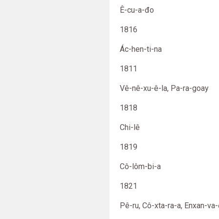
Ê-cu-a-đo
1816
Ác-hen-ti-na
1811
Vê-nê-xu-ê-la, Pa-ra-goay
1818
Chi-lê
1819
Cô-lôm-bi-a
1821
Pê-ru, Cô-xta-ra-a, Enxan-va