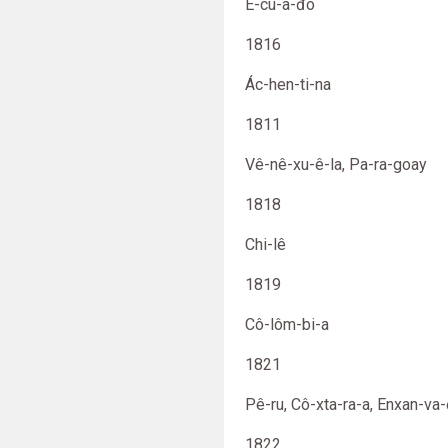
Ê-cu-a-đo
1816
Ác-hen-ti-na
1811
Vê-nê-xu-ê-la, Pa-ra-goay
1818
Chi-lê
1819
Cô-lôm-bi-a
1821
Pê-ru, Cô-xta-ra-a, Enxan-va
1822