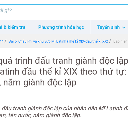
hi & kiểm tra
Phương trình hóa học
Tuyển sinh
 11
Bài 5. Châu Phi và khu vực Mĩ Latinh (Thế kỉ XIX-đầu thế kỉ XX)
Lập niên biểu quá 
quá trình đấu tranh giành độc lậ
tinh đầu thế kỉ XIX theo thứ tự:
, năm giành độc lập
h đấu tranh giành độc lập của nhân dân Mĩ Latinh đ
ian, tên nước, năm giành độc lập.