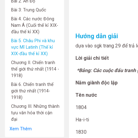
Bài 2. Ấn Độ
Bài 3: Trung Quốc
Bài 4. Các nước Đông
Nam Á (Cuối thế kỉ XIX-
đầu thế kỉ XX)
Hướng dẫn giải
Bài 5. Châu Phi và khu
dựa vào sgk trang 29 để trả lờ
vực Mĩ Latinh (Thế kỉ
XIX-đầu thế kỉ XX)
Lời giải chi tiết
Chương II. Chiến tranh
thế giới thứ nhất (1914 -
*Bảng: Các cuộc đấu tranh 
1918)
Năm giành độc lập
Bài 6. Chiến tranh thế
giới thứ nhất (1914-
Tên nước
1918)
Chương III. Những thành
1804
tựu văn hóa thời cận
đại
Ha-i-ti
Xem Thêm
1830