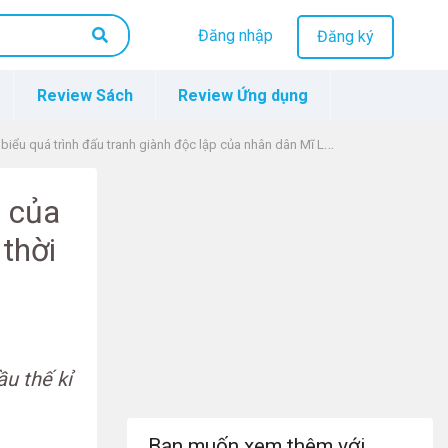
Đăng nhập
Đăng ký
Review Sách
Review Ứng dụng
trình đấu tranh giành độc lập của nhân dân Mĩ Latinh đầu thế kỉ XIX theo thứ tự: thời gian, tên nước, năm giành độc lập
p của
 thời
ầu thế kỉ
Bạn muốn xem thêm với