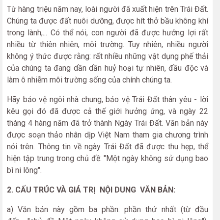
Từ hàng triệu năm nay, loài người đã xuất hiện trên Trái Đất.
Chúng ta được đất nuôi dưỡng, được hít thở bầu không khí
trong lành,... Có thể nói, con người đã được hưởng lợi rất
nhiều từ thiên nhiên, môi trường. Tuy nhiên, nhiều người
không ý thức được rằng: rất nhiều những vật dụng phế thải
của chúng ta đang dần dần huỷ hoại tự nhiên, đầu độc và
làm ô nhiễm môi trường sống của chính chúng ta.
Hãy bảo vệ ngôi nhà chung, bảo vệ Trái Đất thân yêu - lời
kêu gọi đó đã được cả thế giới hưởng ứng, và ngày 22
tháng 4 hàng năm đã trở thành Ngày Trái Đất. Văn bản này
được soạn thảo nhân dịp Việt Nam tham gia chương trình
nói trên. Thông tin về ngày Trái Đất đã được thu hẹp, thể
hiện tập trung trong chủ đề: "Một ngày không sử dụng bao
bì ni lông".
2. CẤU TRÚC VÀ GIÁ TRỊ NỘI DUNG VĂN BẢN:
a) Văn bản này gồm ba phần: phần thứ nhất (từ đầu