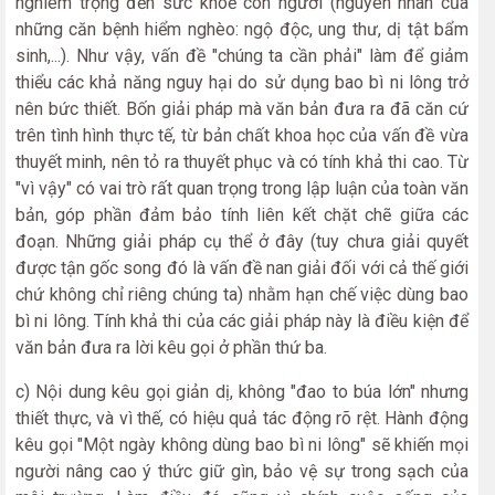
nghiêm trọng đến sức khoẻ con người (nguyên nhân của
những căn bệnh hiểm nghèo: ngộ độc, ung thư, dị tật bẩm
sinh,...). Như vậy, vấn đề "chúng ta cần phải" làm để giảm
thiểu các khả năng nguy hại do sử dụng bao bì ni lông trở
nên bức thiết. Bốn giải pháp mà văn bản đưa ra đã căn cứ
trên tình hình thực tế, từ bản chất khoa học của vấn đề vừa
thuyết minh, nên tỏ ra thuyết phục và có tính khả thi cao. Từ
"vì vậy" có vai trò rất quan trọng trong lập luận của toàn văn
bản, góp phần đảm bảo tính liên kết chặt chẽ giữa các
đoạn. Những giải pháp cụ thể ở đây (tuy chưa giải quyết
được tận gốc song đó là vấn đề nan giải đối với cả thế giới
chứ không chỉ riêng chúng ta) nhằm hạn chế việc dùng bao
bì ni lông. Tính khả thi của các giải pháp này là điều kiện để
văn bản đưa ra lời kêu gọi ở phần thứ ba.
c) Nội dung kêu gọi giản dị, không "đao to búa lớn" nhưng
thiết thực, và vì thế, có hiệu quả tác động rõ rệt. Hành động
kêu gọi "Một ngày không dùng bao bì ni lông" sẽ khiến mọi
người nâng cao ý thức giữ gìn, bảo vệ sự trong sạch của