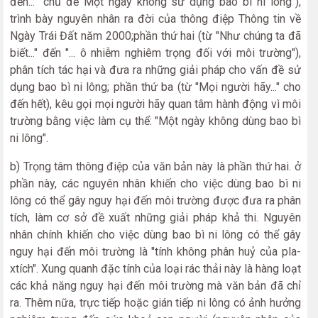
đến... "chủ đề Một ngày không sử dụng bao bì ni lông"),
trình bày nguyên nhân ra đời của thông điệp Thông tin về
Ngày Trái Đất năm 2000;phần thứ hai (từ "Như chúng ta đã
biết..." đến "... ô nhiễm nghiêm trọng đối với môi trường"),
phân tích tác hại và đưa ra những giải pháp cho vấn đề sử
dụng bao bì ni lông; phần thứ ba (từ "Mọi người hãy..." cho
đến hết), kêu gọi mọi người hãy quan tâm hành động vì môi
trường bằng việc làm cụ thể: "Một ngày không dùng bao bì
ni lông".
b) Trọng tâm thông điệp của văn bản này là phần thứ hai. ở
phần này, các nguyên nhân khiến cho việc dùng bao bì ni
lông có thể gây nguy hại đến môi trường được đưa ra phân
tích, làm cơ sở đề xuất những giải pháp khả thi. Nguyên
nhân chính khiến cho việc dùng bao bì ni lông có thể gây
nguy hại đến môi trường là "tính không phân huỷ của pla-
xtích". Xung quanh đặc tính của loại rác thải này là hàng loạt
các khả năng nguy hại đến môi trường mà văn bản đã chỉ
ra. Thêm nữa, trực tiếp hoặc gián tiếp ni lông có ảnh hưởng