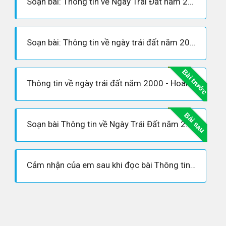
Soạn bài: Thông tin về Ngày Trái Đất năm 2000
Soạn bài: Thông tin về ngày trái đất năm 2000 (siêu ngắn)
Bài trước
Thông tin về ngày trái đất năm 2000 - Hoàn cảnh sáng tác, Dàn ý phân tích tác phẩm
Bài sau
Soạn bài Thông tin về Ngày Trái Đất năm 2000 - Ngữ văn 8
Cảm nhận của em sau khi đọc bài Thông tin về ngày trái đất năm 2000