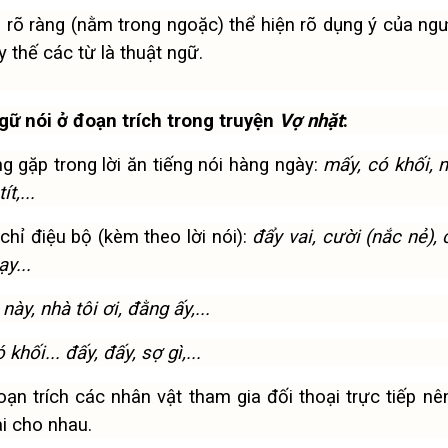
õ ràng (nằm trong ngoặc) thể hiện rõ dụng ý của ngườ
y thế các từ là thuật ngữ.
gữ nói ở đoạn trích trong truyện
Vợ nhặt
:
ặp trong lời ăn tiếng nói hàng ngày:
mấy, có khối, 
t,...
ỉ điệu bộ (kèm theo lời nói):
đẩy vai, cười (nắc nẻ),
y...
 này, nhà tôi ơi, đằng ấy,...
 khối... đấy, đấy, sợ gì,...
 trích các nhân vật tham gia đối thoại trực tiếp nên
ai cho nhau.