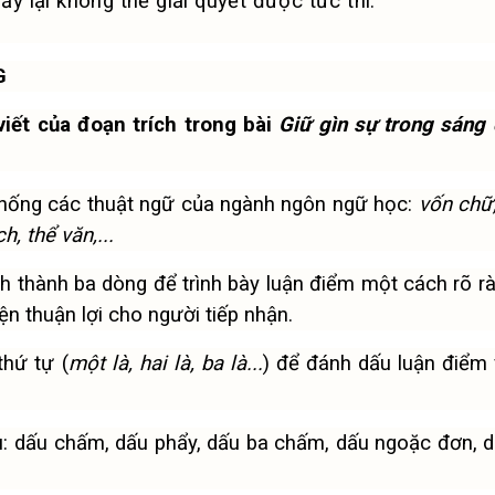
 lại không thể giải quyết được tức thì.
G
iết của đoạn trích trong bài
Giữ gìn sự trong sáng 
ng các thuật ngữ của ngành ngôn ngữ học:
vốn chữ,
, thể văn,...
thành ba dòng để trình bày luận điểm một cách rõ r
ện thuận lợi cho người tiếp nhận.
hứ tự (
một là, hai là, ba là...
) để đánh dấu luận điểm 
dấu chấm, dấu phẩy, dấu ba chấm, dấu ngoặc đơn, 