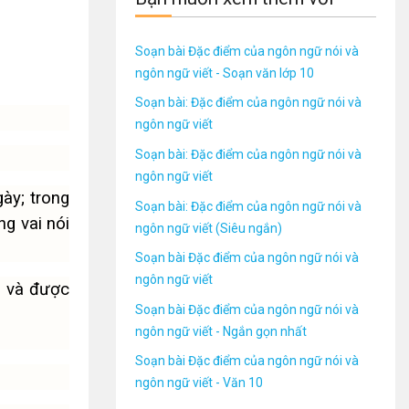
Soạn bài Đặc điểm của ngôn ngữ nói và
ngôn ngữ viết - Soạn văn lớp 10
Soạn bài: Đặc điểm của ngôn ngữ nói và
ngôn ngữ viết
Soạn bài: Đặc điểm của ngôn ngữ nói và
ngôn ngữ viết
ày; trong
Soạn bài: Đặc điểm của ngôn ngữ nói và
ng vai nói
ngôn ngữ viết (Siêu ngắn)
Soạn bài Đặc điểm của ngôn ngữ nói và
ngôn ngữ viết
n và được
Soạn bài Đặc điểm của ngôn ngữ nói và
ngôn ngữ viết - Ngắn gọn nhất
Soạn bài Đặc điểm của ngôn ngữ nói và
ngôn ngữ viết - Văn 10