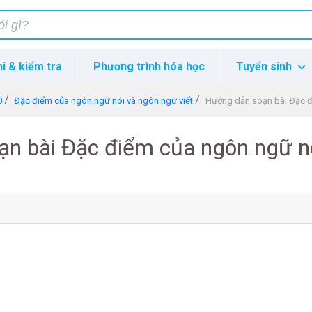
hi & kiểm tra
Phương trình hóa học
Tuyển sinh
0
Đặc điểm của ngôn ngữ nói và ngôn ngữ viết
Hướng dẫn soạn bài Đặc đ
n bài Đặc điểm của ngôn ngữ n