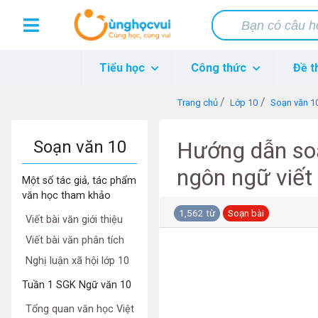
Tiểu học
Công thức
Đề t
Trang chủ
Lớp 10
Soạn văn 1
Soạn văn 10
Hướng dẫn soạ
ngôn ngữ viết
Một số tác giả, tác phẩm
văn học tham khảo
1,562 từ
Soạn bài
Viết bài văn giới thiệu
Viết bài văn phân tích
Nghị luận xã hội lớp 10
Tuần 1 SGK Ngữ văn 10
Tổng quan văn học Việt