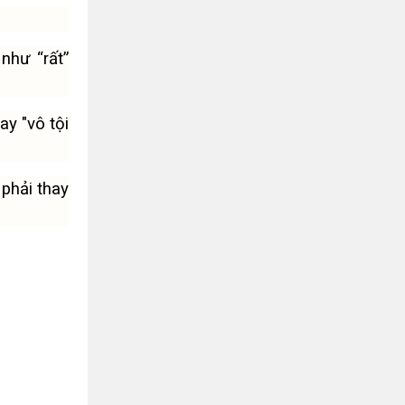
như “rất”
ay "vô tội
 phải thay