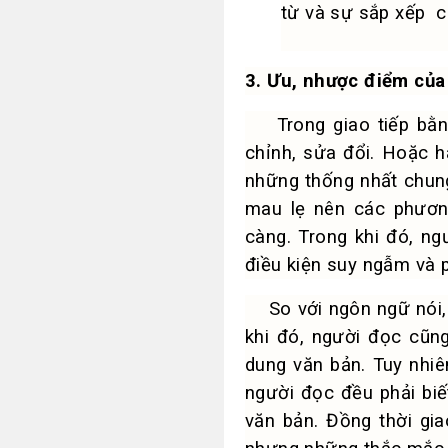
từ và sự sắp xếp c
3. Ưu, nhược điểm của
Trong giao tiếp bằn
chỉnh, sửa đổi. Hoặc h
những thống nhất chung.
mau lẹ nên các phươn
càng. Trong khi đó, ng
điều kiện suy ngẫm và p
So với ngôn ngữ nói,
khi đó, người đọc cũng
dung văn bản. Tuy nhiê
người đọc đều phải biết
văn bản. Đồng thời gi