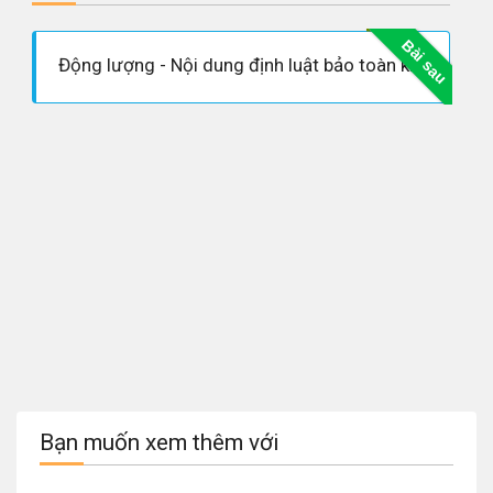
Bài sau
Động lượng - Nội dung định luật bảo toàn không thể bỏ qua trong Vật lý
Bạn muốn xem thêm với