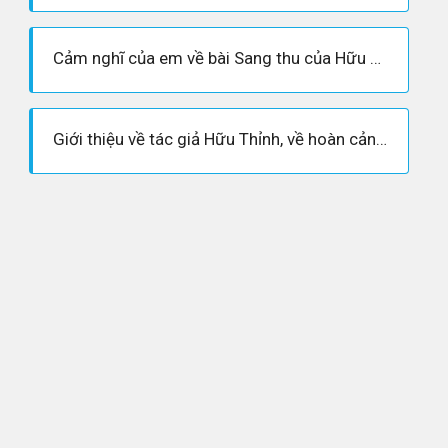
Cảm nghĩ của em về bài Sang thu của Hữu Thỉnh lớp 9
Giới thiệu về tác giả Hữu Thỉnh, về hoàn cảnh sáng tác, chủ đề bài thơ Sang thu