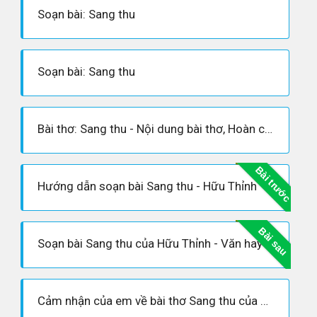
Soạn bài: Sang thu
Soạn bài: Sang thu
Bài thơ: Sang thu - Nội dung bài thơ, Hoàn cảnh sáng tác, Dàn ý phân tích tác phẩm
Bài trước
Hướng dẫn soạn bài Sang thu - Hữu Thỉnh
Bài sau
Soạn bài Sang thu của Hữu Thỉnh - Văn hay lớp 9
Cảm nhận của em về bài thơ Sang thu của Hữu Thỉnh - Ngữ văn 9