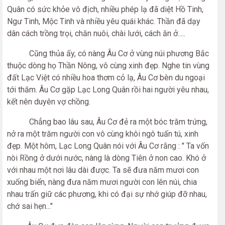
Quân có sức khỏe vô địch, nhiều phép lạ đã diệt Hồ Tinh,
Ngư Tinh, Mộc Tinh và nhiều yêu quái khác. Thần đã dạy
dân cách trồng trọi, chăn nuôi, chài lưới, cách ăn ở.....
Cũng thủa ấy, có nàng Âu Cơ ở vùng núi phương Bắc
thuộc dòng họ Thần Nông, vô cùng xinh đẹp. Nghe tin vùng
đất Lạc Việt có nhiều hoa thơm cỏ lạ, Âu Cơ bèn du ngoại
tới thăm. Âu Cơ gặp Lạc Long Quân rồi hai người yêu nhau,
kết nên duyên vợ chồng.
Chẳng bao lâu sau, Âu Cơ đẻ ra một bóc trăm trứng,
nở ra một trăm người con vô cùng khôi ngô tuấn tú, xinh
đẹp. Một hôm, Lạc Long Quân nói với Âu Cơ rằng : " Ta vốn
nòi Rồng ở dưới nước, nàng là dòng Tiên ở non cao. Khó ở
với nhau một nơi lâu dài được. Ta sẽ đưa năm mươi con
xuống biển, nàng đưa năm mươi người con lên núi, chia
nhau trấn giữ các phương, khi có đại sự nhớ giúp đỡ nhau,
chớ sai hẹn..."