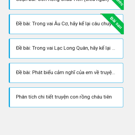
Bài sau
Đề bài: Trong vai Âu Cơ, hãy kể lại câu chuyện Con Rồng cháu Tiên.
Đề bài: Trong vai Lạc Long Quân, hãy kể lại câu chuyện Con Rồng cháu Tiên.
Đề bài: Phát biểu cảm nghĩ của em về truyện Con Rồng, Cháu Tiên
Phân tích chi tiết truyện con rồng cháu tiên