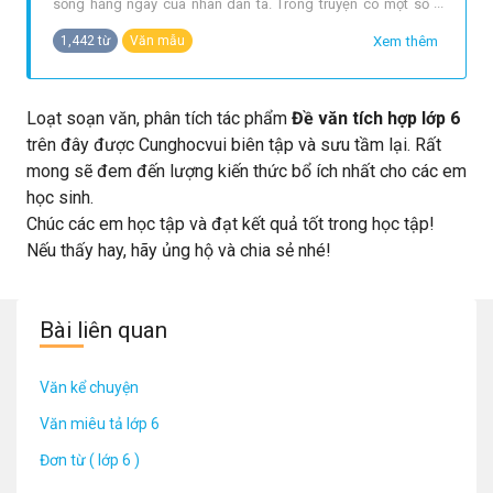
sống hằng ngày của nhân dân ta. Trong truyện có một số
kiểu nhân vật chính: nhân vật bất hạnh người mồ côi, con
Xem thêm
1,442 từ
Văn mẫu
riêng, người em út, người có hình dạng xấu xí,..., nhân vật có
tài năng kì lạ, nhân vật thông minh, nhân vật ngốc nghếch,
nhân vật
Loạt soạn văn, phân tích tác phẩm
Đề văn tích hợp lớp 6
trên đây được Cunghocvui biên tập và sưu tầm lại. Rất
mong sẽ đem đến lượng kiến thức bổ ích nhất cho các em
học sinh.
Chúc các em học tập và đạt kết quả tốt trong học tập!
Nếu thấy hay, hãy ủng hộ và chia sẻ nhé!
Bài liên quan
Văn kể chuyện
Văn miêu tả lớp 6
Đơn từ ( lớp 6 )