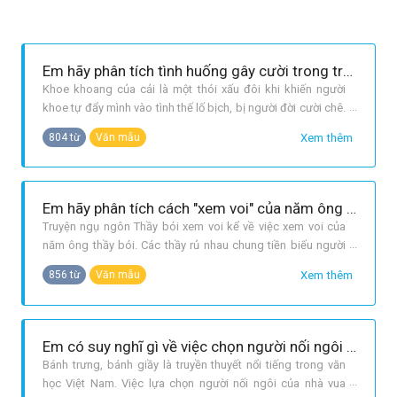
Em hãy phân tích tình huống gây cười trong truyện cười Lợn cưới, áo mới.
Khoe khoang của cải là một thói xấu đôi khi khiến người
khoe tự đẩy mình vào tình thế lố bịch, bị người đời cười chê.
Những người khoe của thường là những kẻ hợm hĩnh, coi
Xem thêm
804 từ
Văn mẫu
của cải là trên hết, có chút gì mới cũng khoe ra để chứng tỏ
là mình hơn người. Truyện cười Lợn cưới, áo mới khiến ta
thấm thía
Em hãy phân tích cách "xem voi" của năm ông thầy bói (truyện ngụ ngôn Thầy bói xem voi). Sai lầm của các thầy ở đây là gì? Từ đó, em hãy rút ra cho mình những bài học cần thiết.
Truyện ngụ ngôn Thầy bói xem voi kể về việc xem voi của
năm ông thầy bói. Các thầy rủ nhau chung tiền biếu người
quản voi để xem con voi có hình thù thế nào. Mỗi ông xem
Xem thêm
856 từ
Văn mẫu
một bộ phân, cuối cùng cãi nhau, không ông nào chịu ông
nào: ông sờ vòi bảo voi sun sun như con đỉa; ông sờ ngà
bảo voi giống cái
Em có suy nghĩ gì về việc chọn người nối ngôi của vua Hùng (truyền thuyết Bánh chưng, bánh giầy.
Bánh trưng, bánh giầy là truyền thuyết nổi tiếng trong văn
học Việt Nam. Việc lựa chọn người nối ngôi của nhà vua