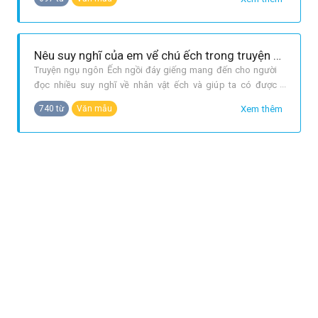
đủ các tầng lớp trong họ hàng nhà Chuột. Có thể coi đó như
một xã hội thu nhỏ. Ông Chuột Cống rung rinh béo tốt là bậc
bề trên,
Nêu suy nghĩ của em vể chú ếch trong truyện ngụ ngôn Ếch ngồi đáy giếng. Từ câu chuyện này em rút ra bài học gì?
Truyện ngụ ngôn Ếch ngồi đáy giếng mang đến cho người
đọc nhiều suy nghĩ về nhân vật ếch và giúp ta có được
những bài học bổ ích. Chú ếch trong câu chuyện nghĩ bầu
Xem thêm
740 từ
Văn mẫu
trời chỉ bé như một cái vung vì nó sống ở đáy giếng đã lâu
ngày, xưa nay chưa từng ra khỏi miệng giếng. Các con vật
sống cùng với ích dư