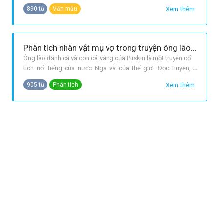
trong tác phẩm gợi cho ta nhiều suy nghĩ Tổ tiên ta từ khi
Xem thêm
890 từ
Văn mẫu
dựng nước, đã truyền được sáu đời lời nói của Vua Hùng
xác định thời gian xảy ra câu chuyện. Vua Hùng chọn người
nối ngôi tron
Phân tích nhân vật mụ vợ trong truyện ông lão đánh cá và con cá vàng của Pus-kin.
Ông lão đánh cá và con cá vàng của Puskin là một truyện cổ
tích nổi tiếng của nước Nga và của thế giới. Đọc truyện,
người đọc thấy yêu mến cá vàng, thương xót ông lão và vô
Xem thêm
905 từ
Phân tích
cùng bất bình, căm giận mụ vợ. Có thể nói, nhân vật mụ vợ
xứng đáng với sự chê trách của người đọc bởi mụ là một
người tham lam