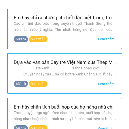
Em hãy chỉ ra những chi tiết đặc biệt trong truyền thuyết Thánh Gióng. Viết đoạn văn nêu ý nghĩa của những chi tiết này.
Các chi tiết đặc biệt trong truyền thuyết Thánh Gióng thể
hiện rất nhiều ý nghĩa. Thứ nhất, tiếng nói đầu tiên của
Gióng là tiếng nói đòi đi đánh giặc. Chi tiết này chứng tỏ
Xem thêm
589 từ
Văn mẫu
nhân dân ta luôn có ý thức chống giăc ngoại xâm. Khi có
giặc, từ người già đến trẻ con đều sẵn sàng đánh giặc cứu
nước. Đây là
Dựa vào văn bản Cây tre Việt Nam của Thép Mới, em viết một bài văn ngắn trình bày những cảm nghĩ về cây tre Việt Nam.
Tre xanh Xanh tự bao giờ?
Chuyện ngày xưa... đã có bờ tre xanh Chẳng ai biết cây
tre đã có mặt trên đất nước Việt Nam từ bao giờ, chỉ biết
Xem thêm
631 từ
Văn mẫu
rằng cây tre đã gắn bó với dân tộc Việt Nam từ bao đời nay
và nó đã trở thành người bạ
Em hãy phân tích buổi họp của họ hàng nhà chuột nhằm tránh sự truy bắt của loài mèo trong truyện ngụ ngôn Đeo nhạc cho mèo.
Trong truyện ngụ ngôn Đeo nhạc cho mèo, buổi họp của họ
hàng nhà chuột nhằm tránh sự truy bắt của loài mèo là buổi
họp giàu ý nghĩa biểu trưng. Tham gia buổi họp ấy có đầy
Xem thêm
697 từ
Văn mẫu