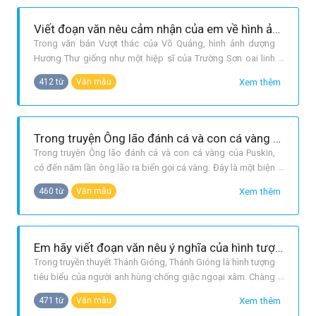
Viết đoạn văn nêu cảm nhận của em về hình ảnh dượng Hương Thư "giống như một hiệp sĩ của Trường Sơn oai linh hùng vĩ"(Vượt thác - Võ Quảng).
Trong văn bản Vượt thác của Võ Quảng, hình ảnh dượng
Hương Thư giống như một hiệp sĩ của Trường Sơn oai linh
hùng vĩ là một hình ảnh so sánh đầy sức gợi. Hình ảnh ấy
Xem thêm
412 từ
Văn mẫu
khiến ta liên tưởng tới những hình ảnh huyền thoại anh hùng
xưa với tầm vóc và sức mạnh phi thường của những Đăm
Săn, Xinh Nhã bằng xư
Trong truyện Ông lão đánh cá và con cá vàng của Pus-kin, có bao nhiêu lần ông lão ra biển gọi cả vàng? Sự biến đổi của biển trong mỗi lần đó như thế nào?
Trong truyện Ông lão đánh cá và con cá vàng của Puskin,
có đến năm lần ông lão ra biển gọi cá vàng. Đây là một biện
pháp lặp lại có chủ ý của truyện cổ tích. Năm lần ông ra biển
Xem thêm
460 từ
Văn mẫu
với năm tâm trạng khác nhau, từ bối rối, ngượng ngùng cho
đến hoảng sợ. Thái độ của cá vàng và biểu hiện của biển cả
cũng
Em hãy viết đoạn văn nêu ý nghĩa của hình tượng Thánh Gióng trong truyền thuyết cùng tên của người Việt Nam, đồng thời cho biết sự thật lịch sử được phản ánh trong tác phẩm là gì?
Trong truyền thuyết Thánh Gióng, Thánh Gióng là hình tượng
tiêu biểu của người anh hùng chống giặc ngoại xâm. Chàng
được sinh ra từ một người mẹ nông dân nghèo, điều này
Xem thêm
471 từ
Văn mẫu
chứng tỏ Gióng sinh ra từ nhân dân, do nhân dân nuôi