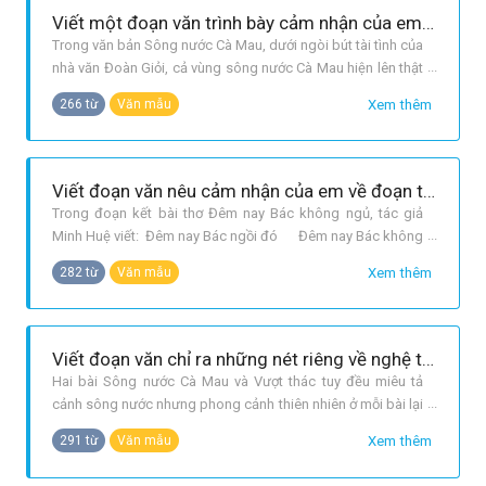
Viết một đoạn văn trình bày cảm nhận của em về vùng Cà Mau qua bài Sông nước Cà Mau.
Trong văn bản Sông nước Cà Mau, dưới ngòi bút tài tình của
nhà văn Đoàn Giỏi, cả vùng sông nước Cà Mau hiện lên thật
sinh động. Cảnh vật biến hoá, màu sắc biến hoá: màu xanh
Xem thêm
266 từ
Văn mẫu
lá mạ, màu xanh rêu, màu xanh chai lọ,... Những dòng sông,
kênh, rạch, rừng đước và cả khu chợ Năm Căn nữa hiện lên
vừa hùng v
Viết đoạn văn nêu cảm nhận của em về đoạn thơ sau: Đêm nay… Hồ Chí Minh ( Đêm nay Bác không ngủ - Minh Huệ )
Trong đoạn kết bài thơ Đêm nay Bác không ngủ, tác giả
Minh Huệ viết: Đêm nay Bác ngồi đó Đêm nay Bác không
ngủ Vì một lẽ thường tình Bác là Hồ Chí Minh. Đoạn thơ
Xem thêm
282 từ
Văn mẫu
khiến lòng ta gợn lên câu hỏi: Tại sao Bác không ngủ lại là
Vì... Bác là Hồ Chí Minh? Có thể nói, trong suốt cuộc đời
hoạt động C
Viết đoạn văn chỉ ra những nét riêng về nghệ thuật miêu tả trong hai văn bản Sông nước Cà Mau và Vượt thác.
Hai bài Sông nước Cà Mau và Vượt thác tuy đều miêu tả
cảnh sông nước nhưng phong cảnh thiên nhiên ở mỗi bài lại
có những nét riêng và nghệ thuật miêu tả của mỗi nhà văn
Xem thêm
291 từ
Văn mẫu
cũng vậy. Cảnh Sông nước Cà Mau có vẻ đẹp rộng lớn, hùng
vĩ, gợi nên sức sống đầy hoang dã. Cảnh sông ngòi chằng