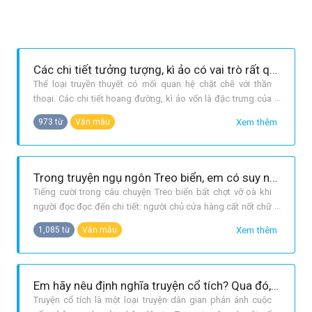
Các chi tiết tưởng tượng, kì ảo có vai trò rất quan trọng trong các truyện thuyết. Em hãy làm rõ điều đó qua tác phẩm Con Rồng, cháu Tiên. trong các truyện thuyết. Em hãy làm rõ điều đó qua tác phẩm Con Rồng, cháu Tiên.
Thể loại truyền thuyết có mối quan hệ chặt chẽ với thần
thoại. Các chi tiết hoang đường, kì ảo vốn là đặc trưng của
thần thoại cũng thường xuyên được sử dụng trong truyền
Xem thêm
973 từ
Văn mẫu
thuyết làm chức năng huyền ảo hoá các nhân vật, sự kiện;
thể hiện sự tôn sùng, ngưỡng mộ của nhân dân đối với các
nhân vật đã đi
Trong truyện ngụ ngôn Treo biển, em có suy nghĩ gì về lời góp ý của những người qua đường? Em rút ra bài học gì từ câu chuyện này?
Tiếng cười trong câu chuyện Treo biển bất chợt vỡ oà khi
người đọc đọc đến chi tiết: người chủ cửa hàng cất nốt chữ
Cá. Vậy thực chất những lời góp ý về nội dung tấm biển là
Xem thêm
1,085 từ
Văn mẫu
gì? Trước hết, ta cần thấy rằng, nội dung tấm biển nhà hàng
đã treo ban đầu ở đây có bán cá tươi bao gồm bốn yếu tố
cơ bản: ở
Em hãy nêu định nghĩa truyện cổ tích? Qua đó, em hãy làm rõ thể loại của tác phẩm Sọ Dừa.
Truyện cổ tích là một loại truyện dân gian phản ánh cuộc