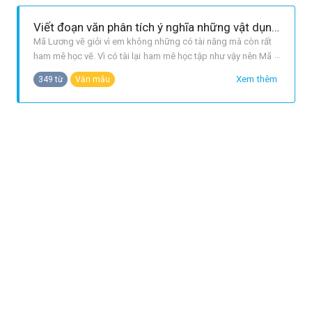
chịt và cảnh chợ n
Viết đoạn văn phân tích ý nghĩa những vật dụng mà Mã Lương vẽ cho mọi người.
Mã Lương vẽ giỏi vì em không những có tài năng mà còn rất
ham mê học vẽ. Vì có tài lại ham mê học tập như vậy nên Mã
Lương đã được tiên ông tặng cho cây bút thần có thể giúp
Xem thêm
349 từ
Văn mẫu
em vẽ được những mọi vật sống động như ý muốn. Tuy
nhiên, chỉ Mã Lương mới sử dụng được cây bút đó, điều đó
cho thấy nghệ thuậ