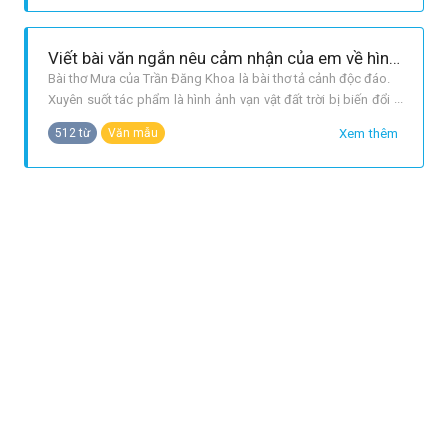
dưỡng. Gióng đã chiến đấu bằng tất cả tinh thần yêu nước,
lòng căm thù giặc c
Viết bài văn ngắn nêu cảm nhận của em về hình ảnh con người trong bài thơ “Mưa” của Trần Đăng Khoa.
Bài thơ Mưa của Trần Đăng Khoa là bài thơ tả cảnh độc đáo.
Xuyên suốt tác phẩm là hình ảnh vạn vật đất trời bị biến đổi
bởi cơn mưa rào bất chợt. Và nổi bật trên cái phông nền
Xem thêm
512 từ
Văn mẫu
nghiêng ngả vì mưa của hài thơ, hình ảnh con người hiện lên
thật đẹp. Hình ảnh con người trong bài thơ được thể hiện
qua hìn