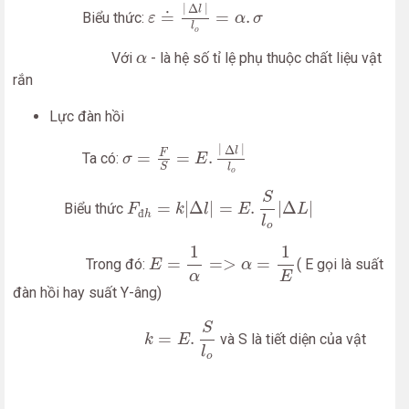
ε
≐
|
Δ
l
|
l
o
=
α
.
σ
|
|
Δ
l
≐
=
.
Biểu thức:
ε
α
σ
l
o
α
Với
- là hệ số tỉ lệ phụ thuộc chất liệu vật
α
rắn
Lực đàn hồi
σ
=
F
S
=
E
.
|
Δ
l
|
l
o
|
|
Δ
l
F
=
=
.
Ta có:
σ
E
S
l
o
F
đ
h
=
k
|
Δ
l
|
=
E
.
S
l
o
|
Δ
L
|
S
=
|
Δ
|
=
.
|
Δ
|
Biểu thức
F
k
l
E
L
đ
h
l
o
E
=
1
α
=>
α
=
1
E
1
1
=
=
>
=
Trong đó:
( E gọi là suất
E
α
E
α
đàn hồi hay suất Y-âng)
k
=
E
.
S
l
o
S
=
.
và S là tiết diện của vật
k
E
l
o