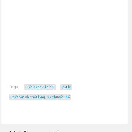
Tags
biến dạng đàn hồi
vật lý
chất rắn và chất lỏng. Sự chuyển thể