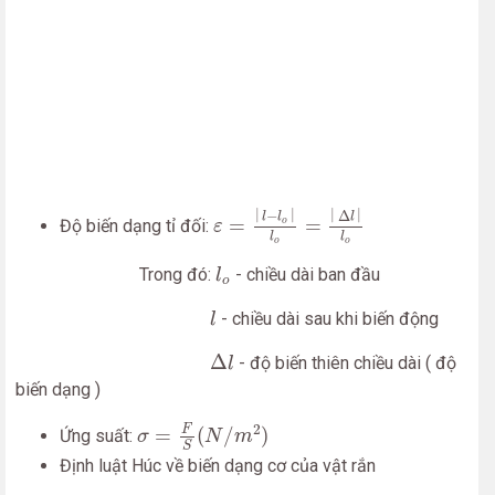
ε
=
|
l
−
l
o
|
l
o
=
|
Δ
l
|
l
o
|
|
|
|
−
Δ
l
l
l
=
=
o
Độ biến dạng tỉ đối:
ε
l
l
o
o
l
o
Trong đó:
- chiều dài ban đầu
l
o
l
- chiều dài sau khi biến động
l
Δ
l
Δ
- độ biến thiên chiều dài ( độ
l
biến dạng )
σ
=
F
S
(
N
/
m
2
)
2
F
=
(
/
)
Ứng suất:
σ
N
m
S
Định luật Húc về biến dạng cơ của vật rắn