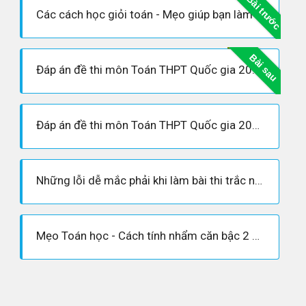
Bài trước
Các cách học giỏi toán - Mẹo giúp bạn làm chủ các bài toán khó nhằn
Bài sau
Đáp án đề thi môn Toán THPT Quốc gia 2019 cập nhật nhanh nhất
Đáp án đề thi môn Toán THPT Quốc gia 2019 mã đề 120
Những lỗi dễ mắc phải khi làm bài thi trắc nghiệm
Mẹo Toán học - Cách tính nhẩm căn bậc 2 nhanh nhất cho các bài toán