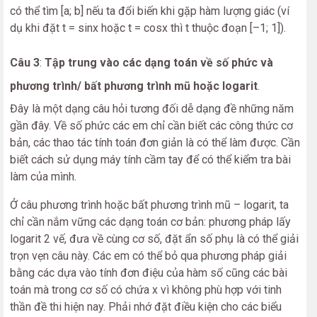
có thể tìm [a; b] nếu ta đổi biến khi gặp hàm lượng giác (ví
dụ khi đặt t = sinx hoặc t = cosx thì t thuộc đoạn [–1; 1]).
Câu 3
:
Tập trung vào các dạng toán về số phức và
phương trình/ bất phương trình mũ hoặc logarit
.
Đây là một dạng câu hỏi tương đối dễ dạng đề những năm
gần đây. Về số phức các em chỉ cần biết các công thức cơ
bản, các thao tác tính toán đơn giản là có thể làm được. Cần
biết cách sử dụng máy tính cầm tay để có thể kiểm tra bài
làm của mình.
Ở câu phương trình hoặc bất phương trình mũ – logarit, ta
chỉ cần nắm vững các dạng toán cơ bản: phương pháp lấy
logarit 2 vế, đưa về cùng cơ số, đặt ẩn số phụ là có thể giải
trọn vẹn câu này. Các em có thể bỏ qua phương pháp giải
bằng các dựa vào tính đơn điệu của hàm số cũng các bài
toán mà trong cơ số có chứa x vì không phù hợp với tinh
thần đề thi hiện nay. Phải nhớ đặt điều kiện cho các biểu