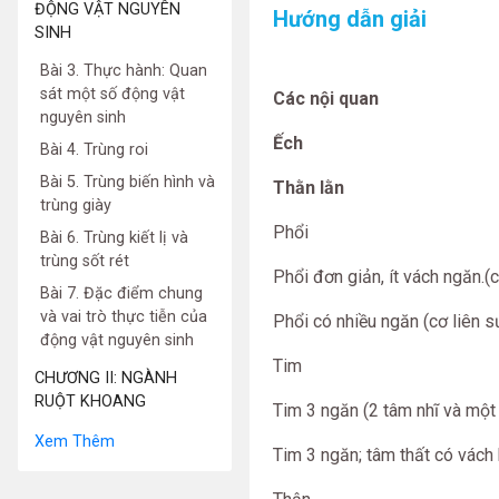
ĐỘNG VẬT NGUYÊN
Hướng dẫn giải
SINH
Bài 3. Thực hành: Quan
sát một số động vật
Các nội quan
nguyên sinh
Ếch
Bài 4. Trùng roi
Bài 5. Trùng biến hình và
Thằn lằn
trùng giày
Phổi
Bài 6. Trùng kiết lị và
trùng sốt rét
Phổi đơn giản, ít vách ngăn.(
Bài 7. Đặc điểm chung
và vai trò thực tiễn của
Phổi có nhiều ngăn (cơ liên 
động vật nguyên sinh
Tim
CHƯƠNG II: NGÀNH
RUỘT KHOANG
Tim 3 ngăn (2 tâm nhĩ và một 
Xem Thêm
Tim 3 ngăn; tâm thất có vách 