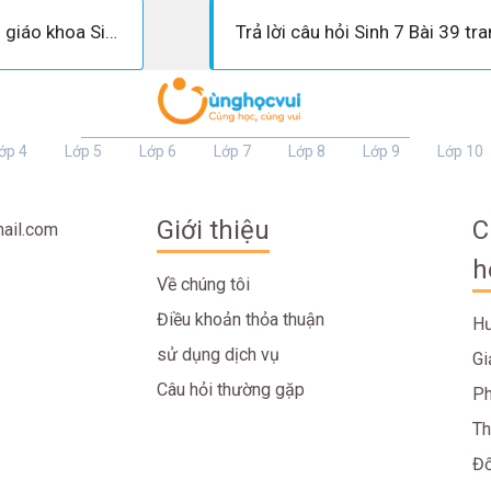
Câu 3 trang 129 Sách giáo khoa Sinh học 7
ớp 4
Lớp 5
Lớp 6
Lớp 7
Lớp 8
Lớp 9
Lớp 10
Giới thiệu
C
ail.com
h
Về chúng tôi
Điều khoản thỏa thuận
Hư
sử dụng dịch vụ
Gi
Câu hỏi thường gặp
Ph
Th
Đố