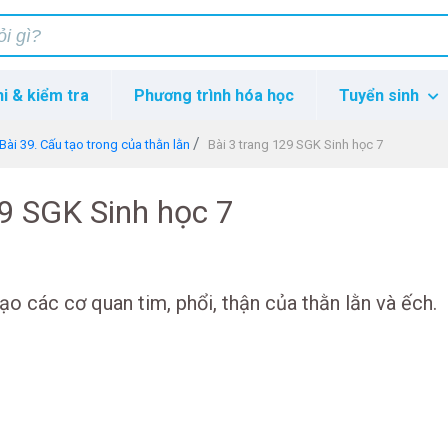
hi & kiểm tra
Phương trình hóa học
Tuyển sinh
Bài 39. Cấu tạo trong của thằn lằn
Bài 3 trang 129 SGK Sinh học 7
29 SGK Sinh học 7
o các cơ quan tim, phổi, thận của thằn lằn và ếch.