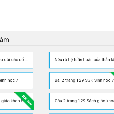
tâm
Dựa vào hình 39.2 theo dõi các số ghi trên hình tìm các hệ cơ quan: tuần hoàn, tiêu hóa, hô hấp, bài tiết của thằn lằn.
Sinh học 7
Bài 2 trang 129 SGK Sinh học 7
Bài sau
Câu 1 trang 129 Sách giáo khoa Sinh học 7