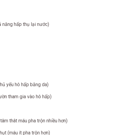
 năng hấp thụ lại nước)
chủ yếu hô hấp bằng da)
sườn tham gia vào hô hấp)
tâm thât máu pha trộn nhiều hơn)
hụt (máu ít pha trộn hơn)