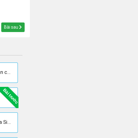
Bài sau
Nêu rõ hệ tuần hoàn của thằn lằn có gì giống và khác của ếch.
Bài trước
Câu 2 trang 129 Sách giáo khoa Sinh học 7