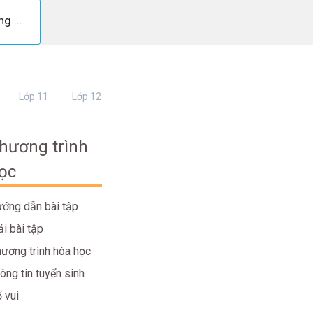
Trả lời câu hỏi Sinh 7 Bài 39 trang 127
Lớp 11
Lớp 12
hương trình
ọc
ớng dẫn bài tập
ải bài tập
ương trình hóa học
ông tin tuyển sinh
 vui