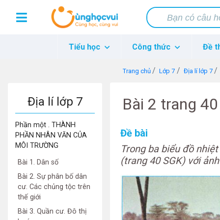
Tiểu học
Công thức
Đề t
Trang chủ
Lớp 7
Địa lí lớp 7
Địa lí lớp 7
Bài 2 trang 40
Phần một . THÀNH
Đề bài
PHẦN NHÂN VĂN CỦA
MÔI TRƯỜNG
Trong ba biểu đồ nhiệt
(trang 40 SGK) với ản
Bài 1. Dân số
Bài 2. Sự phân bố dân
cư. Các chủng tộc trên
thế giới
Bài 3. Quần cư. Đô thị