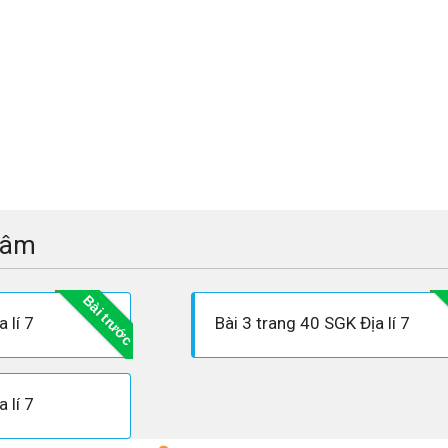
tâm
Bài trước
 lí 7
Bài 3 trang 40 SGK Địa lí 7
 lí 7