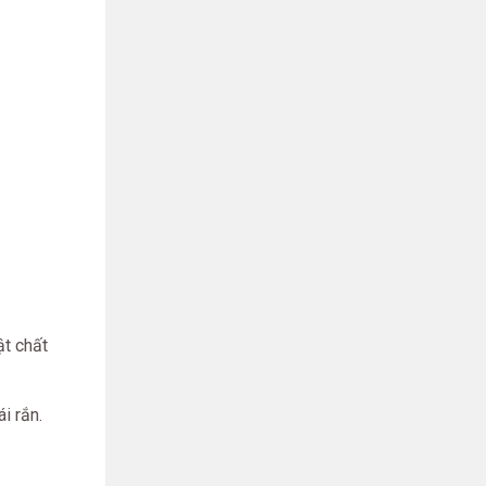
ật chất
i rắn.