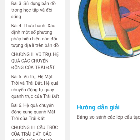
Bài 3. Sử dụng bản đồ
trong học tập và đời
sống
Bài 4. Thực hành: Xác
định một số phương
pháp biểu hiện các đối
tượng địa lí trên bản đồ
CHƯƠNG II. VŨ TRỤ. HỆ
QUẢ CÁC CHUYỂN
ĐỘNG CỦA TRÁI ĐẤT
Bài 5. Vũ trụ, Hệ Mặt
Trời và Trái Đất. Hệ quả
chuyển động tự quay
quanh trục của Trái Đất
Bài 6. Hệ quả chuyển
Hướng dẫn giải
động xung quanh Mặt
Bảng so sánh các lớp cấu tạo
Trời của Trái Đất
CHƯƠNG III. CẤU TRÚC
CỦA TRÁI ĐẤT. CÁC