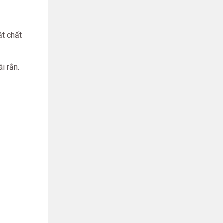
ật chất
i rắn.