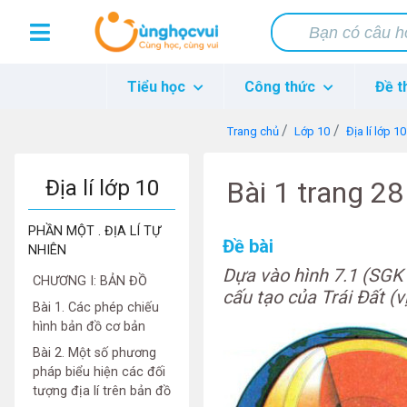
Tiểu học
Công thức
Đề t
Trang chủ
Lớp 10
Địa lí lớp 10
Địa lí lớp 10
Bài 1 trang 28
PHẦN MỘT . ĐỊA LÍ TỰ
Đề bài
NHIÊN
Dựa vào hình 7.1 (SGK 
CHƯƠNG I: BẢN ĐỒ
cấu tạo của Trái Đất (vị
Bài 1. Các phép chiếu
hình bản đồ cơ bản
Bài 2. Một số phương
pháp biểu hiện các đối
tượng địa lí trên bản đồ