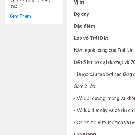
QUYỂN CỦA LỚP VỎ
Vị trí
ĐỊA LÍ
Độ dày
Xem Thêm
Đặc điểm
Lớp vỏ Trái Đất
Nằm ngoài cùng của Trái Đất.
Đến 5 km (ở đại dương) và 70 
- Được cấu tạo bởi các tầng đá
Gồm 2 lớp:
- Vỏ đại dương: mỏng và khôn
- Vỏ lục địa: dày và có đủ cả
- Chiếm tới 80% thể tích và 6
Lớp Manti