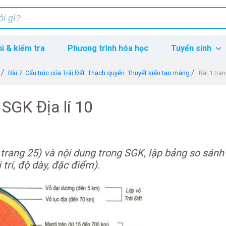
hi & kiểm tra
Phương trình hóa học
Tuyển sinh
Bài 7. Cấu trúc của Trái Đất. Thạch quyển. Thuyết kiến tạo mảng
Bài 1 tra
 SGK Địa lí 10
trang 25) và nội dung trong SGK, lập bảng so sánh
 trí, độ dày, đặc điểm).