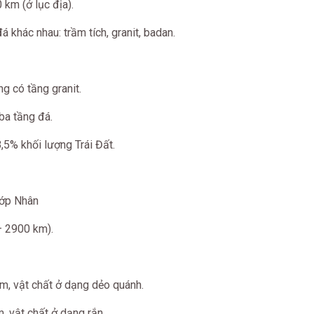
km (ở lục địa).
 khác nhau: trầm tích, granit, badan.
g có tầng granit.
 ba tầng đá.
8,5% khối lượng Trái Đất.
lớp Nhân
– 2900 km).
km, vật chất ở dạng dẻo quánh.
, vật chất ở dạng rắn.