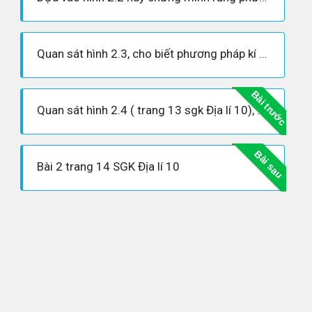
Quan sát hình 2.3, cho biết phương pháp kí hiệu đường chuyển động biểu hiện được những đặc điểm nào của gió và bão trên bản đồ ?
Bài trước
Quan sát hình 2.4 ( trang 13 sgk Địa lí 10), hãy cho biết: Các đối tượng địa lí được biểu hiện bằng những phương pháp nào? Mỗi điếm chấm trên bản đồ tương ứng bao nhiêu người?
Bài sau
Bài 2 trang 14 SGK Địa lí 10