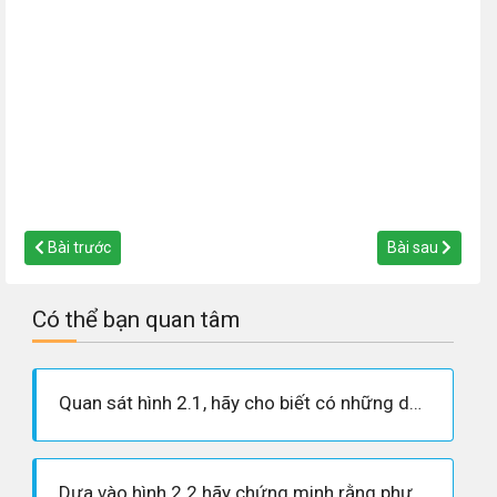
Bài trước
Bài sau
Có thể bạn quan tâm
Quan sát hình 2.1, hãy cho biết có những dạng kí hiệu nào?
Dựa vào hình 2.2 hãy chứng minh rằng phương pháp kí hiệu không những chỉ nêu được tên và vị trí mà còn thể hiện được cả chất lượng của các đối tượng trên bản đồ?