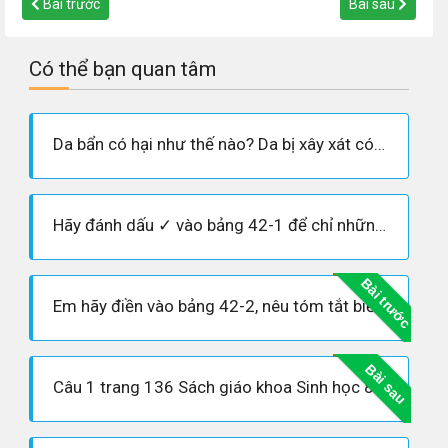
Bài trước
Bài sau
Có thể bạn quan tâm
Da bẩn có hại như thế nào? Da bị xây xát có hại như thế nào?
Hãy đánh dấu ✓ vào bảng 42-1 để chỉ những hình thức mà em cho là phù hợp với rèn luyện da.
Bài trước
Em hãy điền vào bảng 42-2, nêu tóm tắt biểu hiện của bệnh và cách phòng chống.
Bài sau
Câu 1 trang 136 Sách giáo khoa Sinh học 8